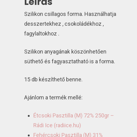
Leírás
Szilikon csillagos forma. Használhatja
desszertekhez , csokoládékhoz ,
fagylaltokhoz .
Szilikon anyagának köszönhetően
süthető és fagyasztatható is a forma.
15 db készíthető benne.
Ajánlom a termék mellé:
Étcsoki Pasztilla (M) 72% 250gr –
Rádi Ice (radiice.hu)
Fehércsoki Pasztilla (M) 31%