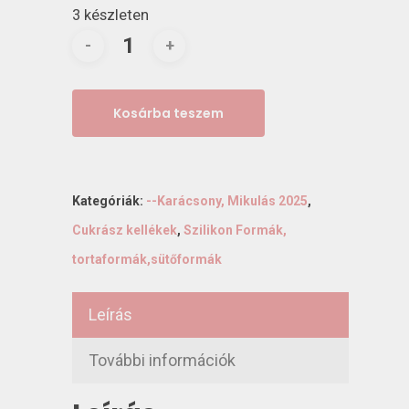
3 készleten
Kosárba teszem
Kategóriák:
--Karácsony, Mikulás 2025
,
Cukrász kellékek
,
Szilikon Formák,
tortaformák,sütőformák
Leírás
További információk