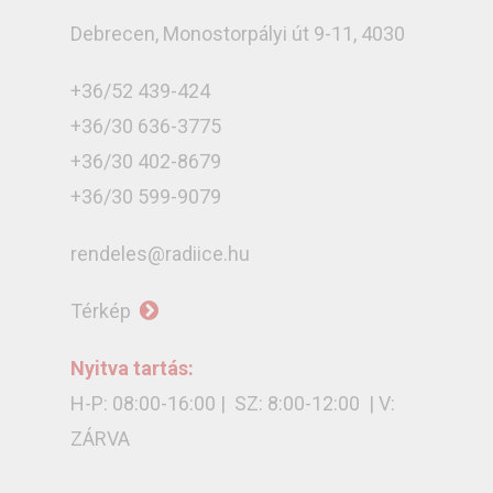
Debrecen, Monostorpályi út 9-11, 4030
+36/52 439-424
+36/30 636-3775
+36/30 402-8679
+36/30 599-9079
rendeles@radiice.hu
Térkép
Nyitva tartás:
H-P: 08:00-16:00 | SZ: 8:00-12:00 | V:
ZÁRVA