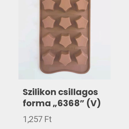
Szilikon csillagos
forma „6368” (V)
1,257
Ft