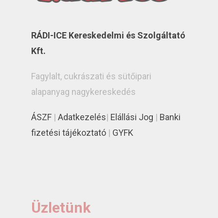
RÁDI-ICE Kereskedelmi és Szolgáltató
Kft.
Fagylalt, cukrászati és sütőipari
alapanyag nagykereskedés
ÁSZF
|
Adatkezelés
|
Elállási Jog
|
Banki
fizetési tájékoztató
|
GYFK
Üzletünk