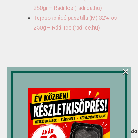
250gr – Rádi Ice (radiice.hu)
Tejcsokoládé pasztilla (M) 32%-os
250g – Rádi Ice (radiice.hu)
×
Kapcsolódó termékek
Műanyag
Marcipán/fondant
Marcipán/fonda