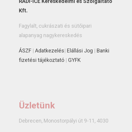
RÁDI-ICE Kereskedelmi és Szolgáltató
Kft.
Fagylalt, cukrászati és sütőipari
alapanyag nagykereskedés
ÁSZF
|
Adatkezelés
|
Elállási Jog
|
Banki
fizetési tájékoztató
|
GYFK
Üzletünk
Debrecen, Monostorpályi út 9-11, 4030