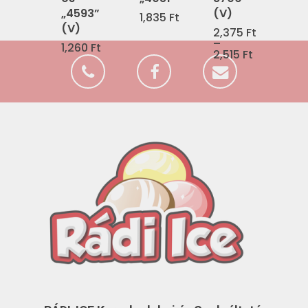
„4593”
(V)
1,835
Ft
(V)
2,375
Ft
–
1,260
Ft
2,515
Ft
Ártartomány:
2,375 Ft
-
2,515 Ft