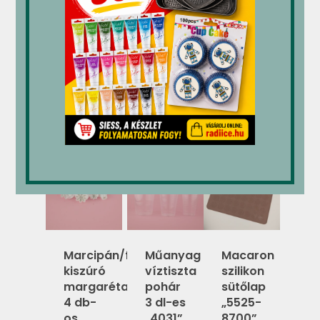
Önmagában nem fogyasztandó.
Kapcsolódó termékek
Marcipán/fondant
Műanyag
Macaron
kiszúró
víztiszta
szilikon
margaréta
pohár
sütőlap
4 db-
3 dl-es
„5525-
os
„4031”
8700”