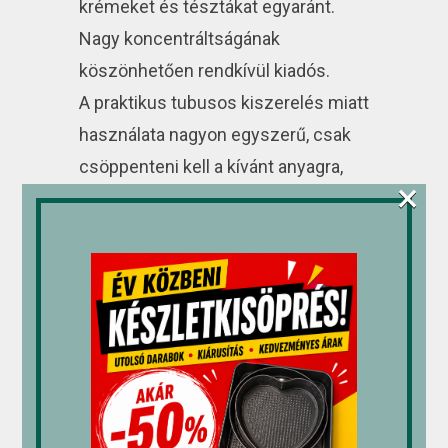
krémeket és tésztákat egyaránt.
Nagy koncentráltságának
köszönhetően rendkívül kiadós.
A praktikus tubusos kiszerelés miatt
használata nagyon egyszerű, csak
csöppenteni kell a kívánt anyagra,
×
majd alaposan eldolgozni.
Átlagos minőségmegőrzési idő:
gyártástól számított 3 év
Tárolás: fénytől védve.
*A gyermekek tevékenységére és
figyelmére káros hatást gyakorolhat.