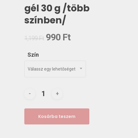
gél 30 g /több
színben/
Original
Current
990
Ft
1,199
Ft
price
price
was:
is:
Szín
1,199 Ft.
990 Ft.
Válassz egy lehetőséget
Kosárba teszem