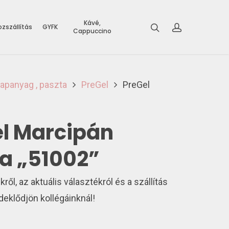
Kávé,
zszállítás
GYFK
Cappuccino
lapanyag , paszta
PreGel
PreGel
l Marcipán
a „51002”
l, az aktuális választékról és a szállítás
rdeklődjön kollégáinknál!