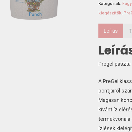
Kategóriák:
Fagy
kiegészítők
,
Pre
Leírás
T
Leírá
Pregel paszta
A PreGel klas
pontjairól szá
Magasan konce
kívánt íz elér
termékvonala 
ízlések kielég