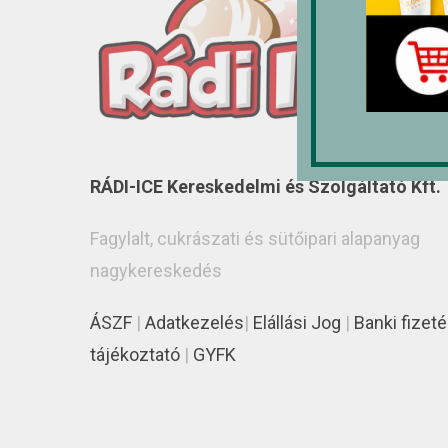
RÁDI-ICE Kereskedelmi és Szolgáltató Kft.
Fagylalt, cukrászati és sütőipari alapanyag
nagykereskedés
ÁSZF
|
Adatkezelés
|
Elállási Jog
|
Banki fizeté
tájékoztató
|
GYFK