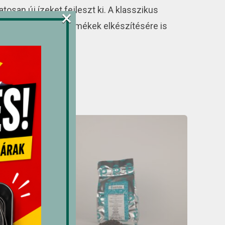
tosan új ízeket fejleszt ki. A klasszikus
×
ltok és cukrász termékek elkészítésére is