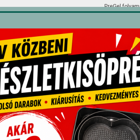
PreGel folyama
paszták fagyla
alkalmas.
pcsolódó termékek