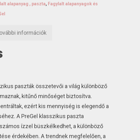
lalt alapanyag , paszta
,
Fagylalt alapanyagok és
Gel
ovábbi információk
s
szikus paszták összetevői a világ különböző
rmaznak, kitűnő minőséget biztosítva.
ntráltak, ezért kis mennyiség is elegendő a
éséhez. A PreGel klasszikus paszta
számos ízzel büszkélkedhet, a különböző
ítése érdekében. A trendnek megfelelően, a