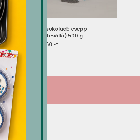
Étcsokoládé csepp
(sütésálló) 500 g
4,350
Ft