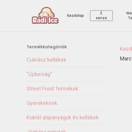
È
We
Kezdőlap
senza
T
Termékkategóriák
Kezd
Marc
Cukrász kellékek
"Újdonság"
Street Food Termékek
Gyerekeknek
Koktél alapanyagok és kellékek
Jégkása poharak