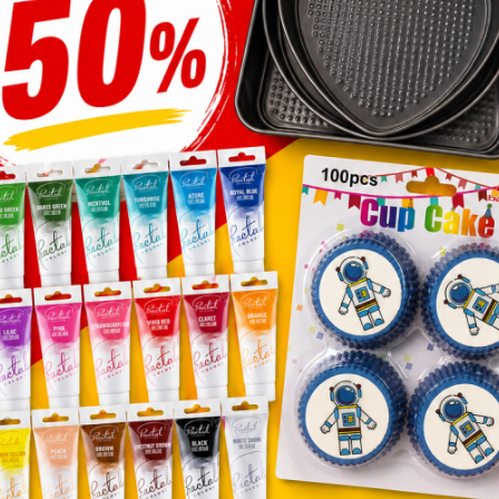
töckel fagylalt adagoló
M-gél öntet erdei
anál 1/22 4,5 dkg
gyümölcs 1,2 kg
8,805
Ft
4,675
Ft