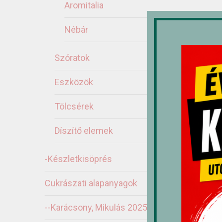
Aromitalia
Nébár
Szóratok
Eszközök
Ka
Tölcsérek
Díszítő elemek
-Készletkisöprés
Cukrászati alapanyagok
--Karácsony, Mikulás 2025