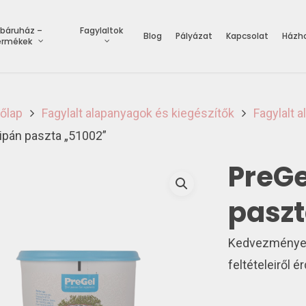
báruház –
Fagylaltok
Blog
Pályázat
Kapcsolat
Házho
ermékek
őlap
Fagylalt alapanyagok és kiegészítők
Fagylalt a
ipán paszta „51002”
PreGe
paszt
Kedvezményekrő
feltételeiről é