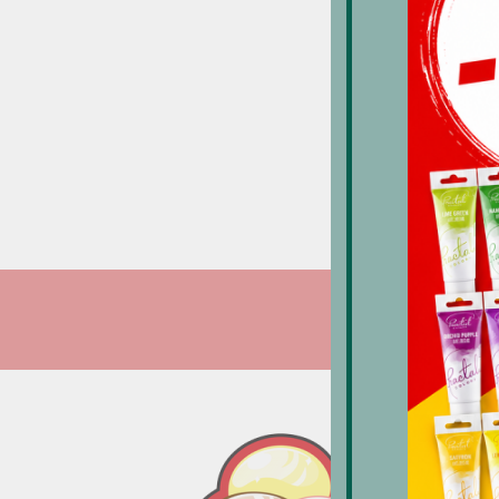
S
k
1