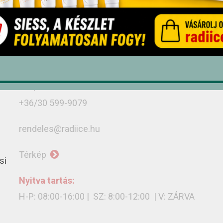
Üzletünk
Debrecen, Monostorpályi út 9-11, 4030
+36/52 439-424
+36/30 636-3775
+36/30 402-8679
+36/30 599-9079
rendeles@radiice.hu
Térkép
si
Nyitva tartás:
H-P: 08:00-16:00 | SZ: 8:00-12:00 | V: ZÁRVA