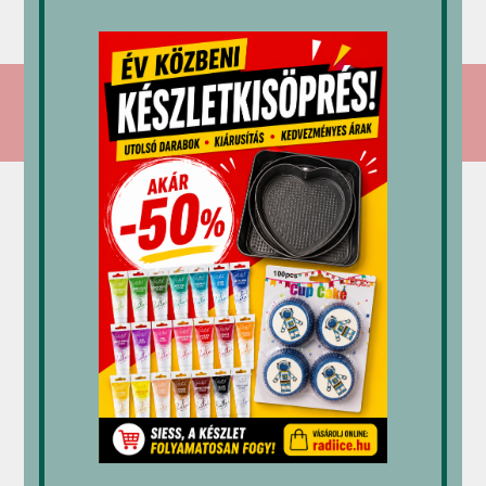
3,523
Ft
5dkg
4,675
Ft
18,735
Ft