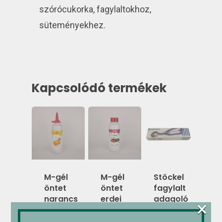
szórócukorka, fagylaltokhoz,
süteményekhez.
Kapcsolódó termékek
M-gél
M-gél
Stöckel
öntet
öntet
fagylalt
narancs
erdei
adagoló
×
1,2 kg
gyümölcs
kanál
1,2 kg
1/20