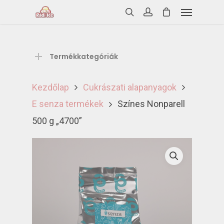
Termékkategóriák
Kezdőlap
Cukrászati alapanyagok
E senza termékek
Színes Nonparell
500 g „4700”