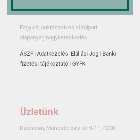
RÁDI-ICE Kereskedelmi és Szolgáltató
Kft.
Fagylalt, cukrászati és sütőipari
alapanyag nagykereskedés
ÁSZF
|
Adatkezelés
|
Elállási Jog
|
Banki
fizetési tájékoztató
|
GYFK
Üzletünk
Debrecen, Monostorpályi út 9-11, 4030