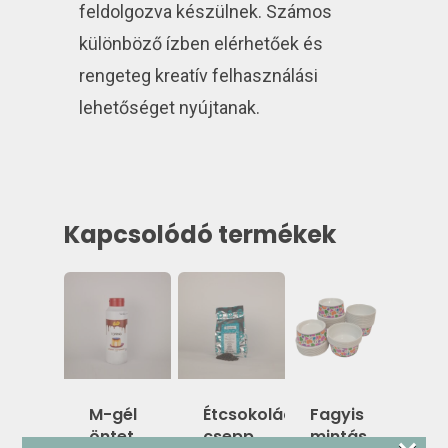
feldolgozva készülnek. Számos
különböző ízben elérhetőek és
rengeteg kreatív felhasználási
lehetőséget nyújtanak.
Kapcsolódó termékek
M-gél
Étcsokoládé
Fagyis
öntet
csepp
mintás