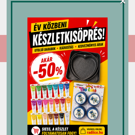
×
karamell
(sütésálló)
kehely
1,2 kg
500 g
500 ml
3,380
Ft
4,350
Ft
4,128
Ft