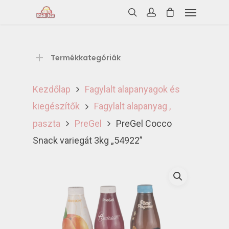
Termékkategóriák
Kezdőlap
Fagylalt alapanyagok és
kiegészítők
Fagylalt alapanyag ,
paszta
PreGel
PreGel Cocco
Snack variegát 3kg „54922”