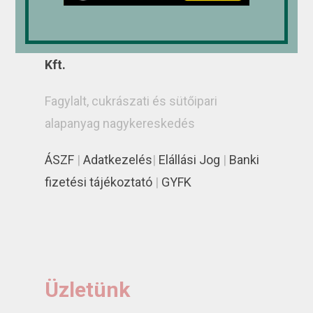
RÁDI-ICE Kereskedelmi és Szolgáltató
Kft.
Fagylalt, cukrászati és sütőipari
alapanyag nagykereskedés
ÁSZF
|
Adatkezelés
|
Elállási Jog
|
Banki
fizetési tájékoztató
|
GYFK
Üzletünk