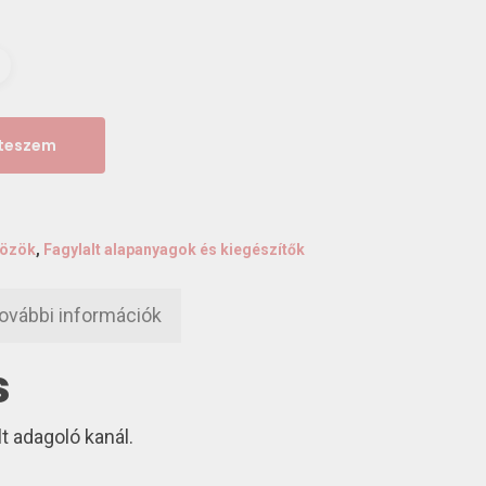
 teszem
özök
,
Fagylalt alapanyagok és kiegészítők
ovábbi információk
s
lt adagoló kanál.