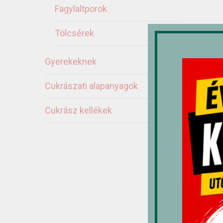
Fagylaltporok
Tölcsérek
Gyerekeknek
Cukrászati alapanyagok
Cukrász kellékek
Ka