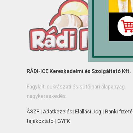
RÁDI-ICE Kereskedelmi és Szolgáltató Kft.
Fagylalt, cukrászati és sütőipari alapanyag
nagykereskedés
ÁSZF
|
Adatkezelés
|
Elállási Jog
|
Banki fizeté
tájékoztató
|
GYFK