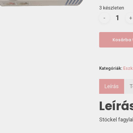
3 készleten
Kosárba
Kategóriák:
Eszk
Leírás
T
Leírá
Stöckel fagyla