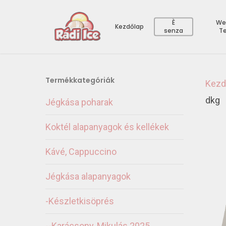
È
We
Kezdőlap
senza
T
Termékkategóriák
Kezd
dkg
Jégkása poharak
Koktél alapanyagok és kellékek
Kávé, Cappuccino
Jégkása alapanyagok
-Készletkisöprés
--Karácsony, Mikulás 2025