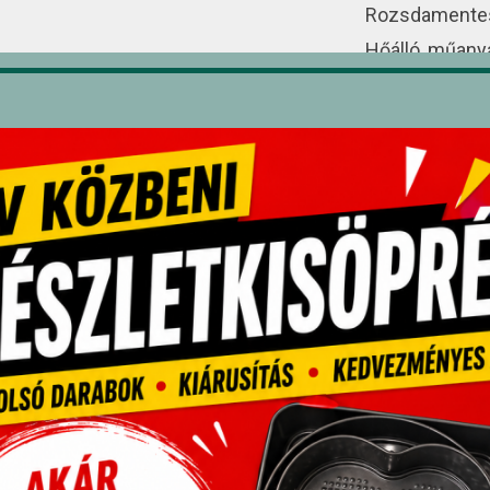
Rozsdamentes a
Hőálló, műanya
Fagylalt, rizs,
adagolásához.
pcsolódó termékek