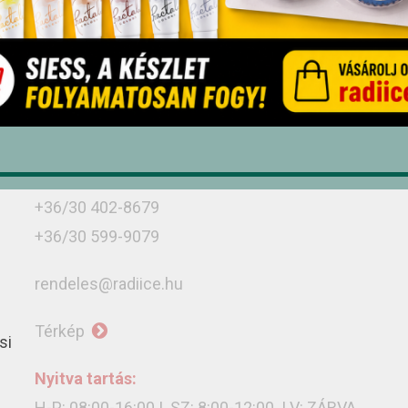
Üzletünk
Debrecen, Monostorpályi út 9-11, 4030
+36/52 439-424
+36/30 636-3775
+36/30 402-8679
+36/30 599-9079
rendeles@radiice.hu
Térkép
si
Nyitva tartás:
H-P: 08:00-16:00 | SZ: 8:00-12:00 | V: ZÁRVA