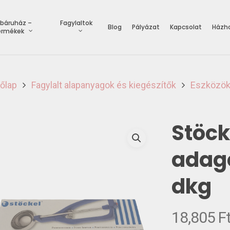
báruház –
Fagylaltok
Blog
Pályázat
Kapcsolat
Házho
ermékek
őlap
Fagylalt alapanyagok és kiegészítők
Eszközö
Stöck
adago
dkg
18,805
F