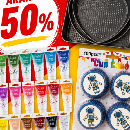
-gél öntet eper 1,2kg
Fagyis mintás kehel
ml
,190
Ft
4,128
Ft