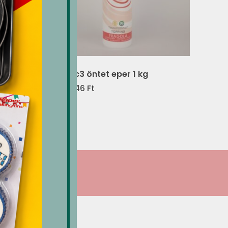
y 500
Mec3 öntet eper 1 kg
6,046
Ft