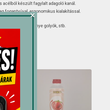
célból készült fagylalt adagoló kanál.
g fogantyúval, ergonomikus kialakítással.
×
 vaj, krumplipüré, dinnye golyók, stb.