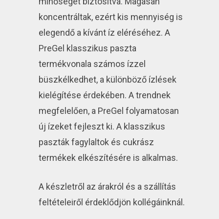
minőséget biztosítva. Magasan
koncentráltak, ezért kis mennyiség is
elegendő a kívánt íz eléréséhez. A
PreGel klasszikus paszta
termékvonala számos ízzel
büszkélkedhet, a különböző ízlések
kielégítése érdekében. A trendnek
megfelelően, a PreGel folyamatosan
új ízeket fejleszt ki. A klasszikus
paszták fagylaltok és cukrász
termékek elkészítésére is alkalmas.
A készletről az árakról és a szállítás
feltételeiről érdeklődjön kollégáinknál.