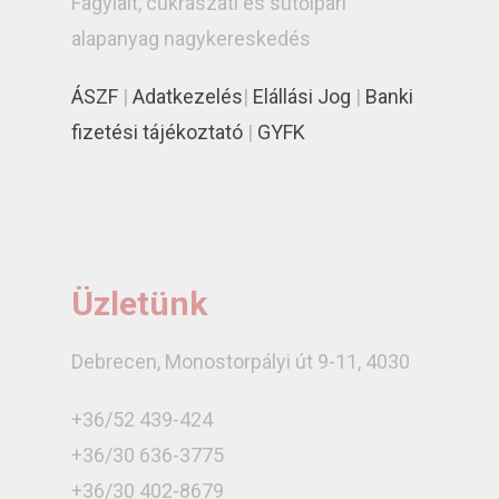
Fagylalt, cukrászati és sütőipari
alapanyag nagykereskedés
ÁSZF
|
Adatkezelés
|
Elállási Jog
|
Banki
fizetési tájékoztató
|
GYFK
Üzletünk
Debrecen, Monostorpályi út 9-11, 4030
+36/52 439-424
+36/30 636-3775
+36/30 402-8679