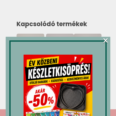
Kapcsolódó termékek
×
Étcsokoládé
M-gél
Mec3
csepp
öntet
öntet
(sütésálló)
erdei
csokoládé
500 g
gyümölcs
1 kg
1,2 kg
4,350
Ft
5,159
Ft
4,675
Ft