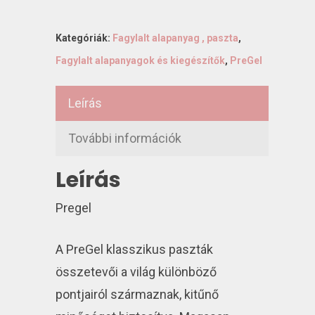
Kategóriák:
Fagylalt alapanyag , paszta
,
Fagylalt alapanyagok és kiegészítők
,
PreGel
Leírás
További információk
Leírás
Pregel
A PreGel klasszikus paszták
összetevői a világ különböző
pontjairól származnak, kitűnő