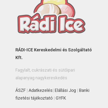
RÁDI-ICE Kereskedelmi és Szolgáltató
Kft.
Fagylalt, cukrászati és sütőipari
alapanyag nagykereskedés
ÁSZF
|
Adatkezelés
|
Elállási Jog
|
Banki
fizetési tájékoztató
|
GYFK