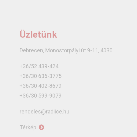
Üzletünk
Debrecen, Monostorpályi út 9-11, 4030
+36/52 439-424
+36/30 636-3775
+36/30 402-8679
+36/30 599-9079
rendeles@radiice.hu
Térkép