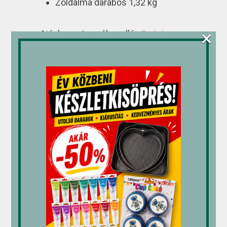
Zöldalma darabos 1,32 kg
×
Ajánlom a termék mellé :
Szórás
Keksz darabos – Rádi Ice (radiice.hu)
A feltüntetett árak listaárak!
Kedvezményekről, az aktuális
választékról és a szállítás feltételeiről
érdeklődjön kollégáinknál!
Kapcsolódó termékek