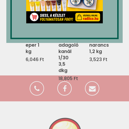
Mec3
Stöckel
M-gél
öntet
fagylalt
öntet
eper 1
adagoló
narancs
kg
kanál
1,2 kg
1/30
6,046
Ft
3,523
Ft
3,5
dkg
18,805
Ft