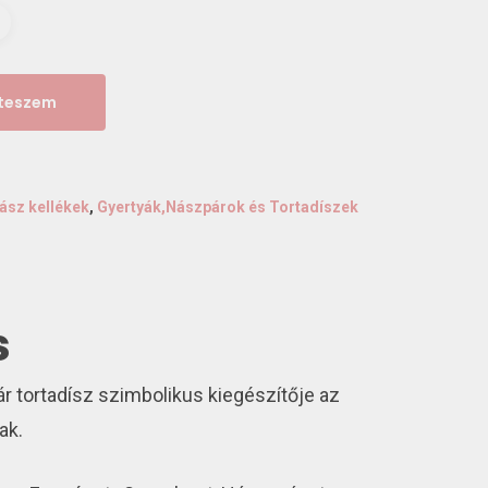
 teszem
ász kellékek
,
Gyertyák,Nászpárok és Tortadíszek
s
r tortadísz szimbolikus kiegészítője az
ak.