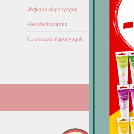
Jégkása alapanyagok
-Készletkisöprés
Cukrászati alapanyagok
Fr
/
1,