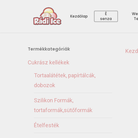
È
We
Kezdőlap
senza
T
Termékkategóriák
Kezd
Cukrász kellékek
Tortaalátétek, papírtálcák,
dobozok
Szilikon Formák,
tortaformák,sütőformák
Ételfesték