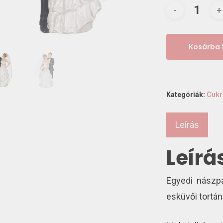
Kosárba
Kategóriák:
Cukr
Leírás
Leírá
Egyedi nászpá
esküvői tortán