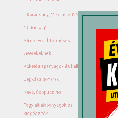
--Karácsony, Mikulás 2025
"Újdonság"
Street Food Termékek
Gyerekeknek
Ka
Koktél alapanyagok és kellékek
Jégkása poharak
A
Kávé, Cappuccino
Fagylalt alapanyagok és
kiegészítők