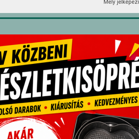
Mely jelképez
Méret: 12 cm
012197
pcsolódó termékek
kció!