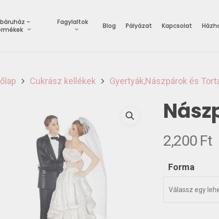
báruház –
Fagylaltok
Blog
Pályázat
Kapcsolat
Házho
ermékek
őlap
Cukrász kellékek
Gyertyák,Nászpárok és Tort
Nászp
2,200
Ft
Forma
Válassz egy leh