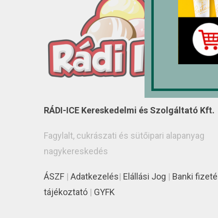
RÁDI-ICE Kereskedelmi és Szolgáltató Kft.
Fagylalt, cukrászati és sütőipari alapanyag
nagykereskedés
ÁSZF
|
Adatkezelés
|
Elállási Jog
|
Banki fizeté
tájékoztató
|
GYFK