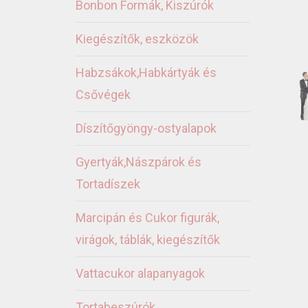
Bonbon Formák, Kiszúrók
Kiegészítők, eszközök
Habzsákok,Habkártyák és
Csővégek
Díszítőgyöngy-ostyalapok
Gyertyák,Nászpárok és
Tortadíszek
Marcipán és Cukor figurák,
virágok, táblák, kiegészítők
Vattacukor alapanyagok
Tortabeszúrók