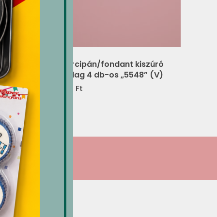
arany
Marcipán/fondant kiszúró
csillag 4 db-os „5548” (V)
790
Ft