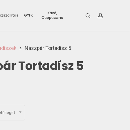
Kávé,
zszállítás
GYFK
Cappuccino
adíszek
Nászpár Tortadísz 5
ár Tortadísz 5
etőséget