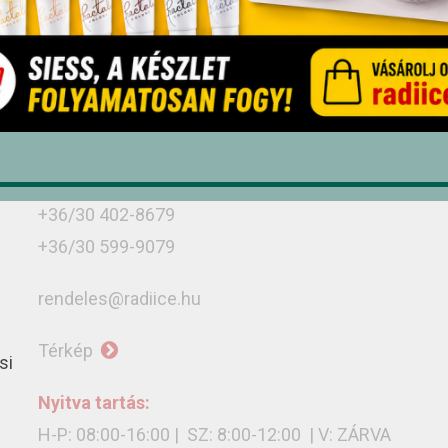
Üzletünk
Debrecen, Monostorpályi út 9-11, 4030
+36/52 439-424
+36/30 636-3775
+36/30 402-8679
+36/30 599-9079
rendeles@radiice.hu
Térkép
si
Nyitva tartás:
H-P: 08:00-16:00 | SZ: 8:00-12:00 | V: ZÁRVA