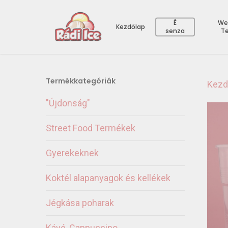
È
We
Kezdőlap
senza
T
Termékkategóriák
Kezd
"Újdonság"
Street Food Termékek
Gyerekeknek
Koktél alapanyagok és kellékek
Jégkása poharak
Kávé, Cappuccino