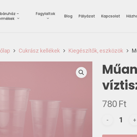
báruház –
Fagylaltok
Blog
Pályázat
Kapcsolat
Házho
ermékek
őlap
Cukrász kellékek
Kiegészítők, eszközök
Mű
Műan
vízti
780
Ft