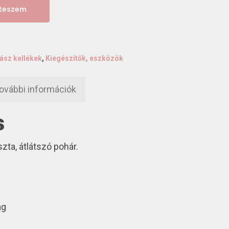
 teszem
ász kellékek
,
Kiegészítők, eszközök
ovábbi információk
s
zta, átlátszó pohár.
ag