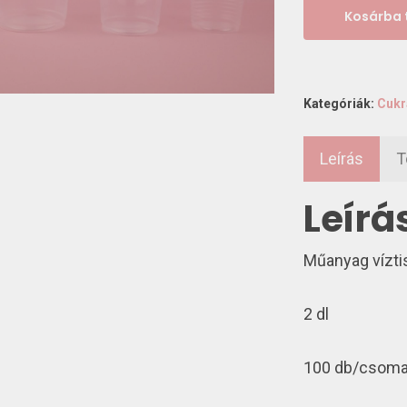
Kosárba
Kategóriák:
Cukr
Leírás
T
Leírá
Műanyag víztis
2 dl
100 db/csom