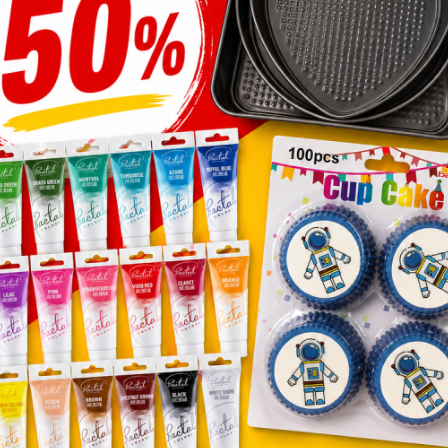
,260
Ft
Üzletünk