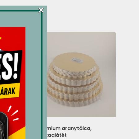
×
” (V)
Prémium aranytálca,
tortaalátét