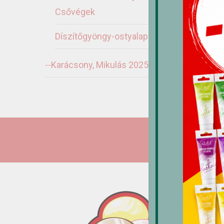
1
Csővégek
Díszítőgyöngy-ostyalapok
--Karácsony, Mikulás 2025