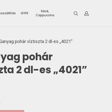
Kávé,
zszállítás
GYFK
Cappuccino
anyag pohár víztiszta 2 dl-es „4021”
yag pohár
szta 2 dl-es „4021”