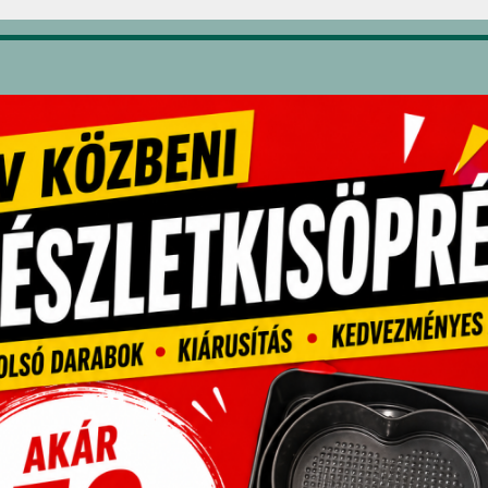
pcsolódó termékek
zilikon forma fa „4553”
Habroló forma „4583
V)
1,845
Ft