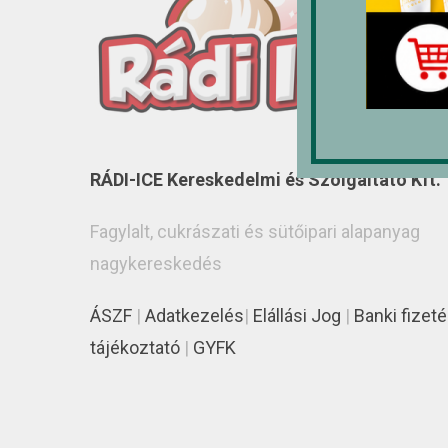
RÁDI-ICE Kereskedelmi és Szolgáltató Kft.
Fagylalt, cukrászati és sütőipari alapanyag
nagykereskedés
ÁSZF
|
Adatkezelés
|
Elállási Jog
|
Banki fizeté
tájékoztató
|
GYFK