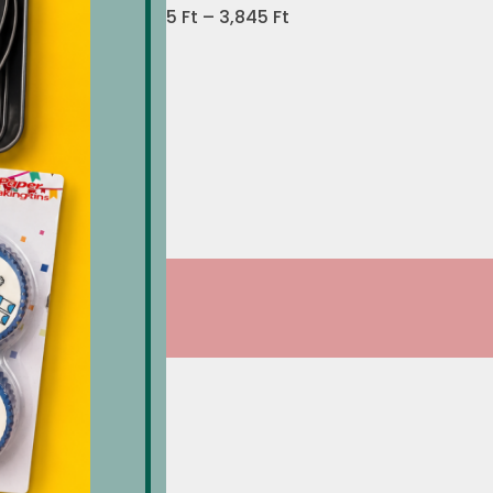
Ártartomány:
1,725
Ft
–
3,845
Ft
1,725 Ft
-
3,845 Ft