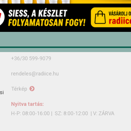
Debrecen, Monostorpályi út 9-11, 4030
+36/52 439-424
+36/30 636-3775
+36/30 402-8679
+36/30 599-9079
rendeles@radiice.hu
Térkép
si
Nyitva tartás:
H-P: 08:00-16:00 | SZ: 8:00-12:00 | V: ZÁRVA