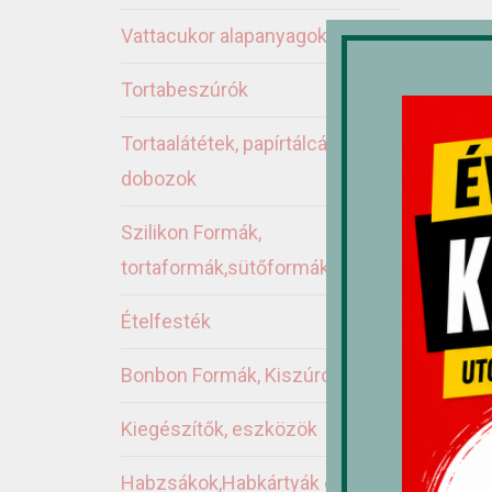
Vattacukor alapanyagok
Ka
Tortabeszúrók
Tortaalátétek, papírtálcák,
dobozok
Szilikon Formák,
tortaformák,sütőformák
Ételfesték
Bonbon Formák, Kiszúrók
Kiegészítők, eszközök
S
(
Habzsákok,Habkártyák és