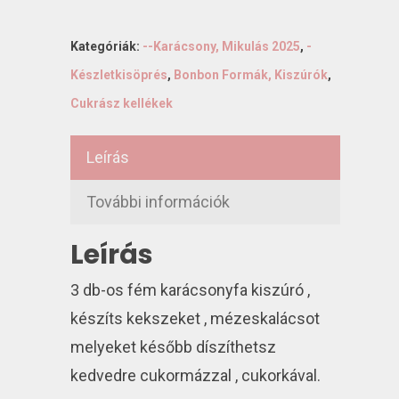
Kategóriák:
--Karácsony, Mikulás 2025
,
-
Készletkisöprés
,
Bonbon Formák, Kiszúrók
,
Cukrász kellékek
Leírás
További információk
Leírás
3 db-os fém karácsonyfa kiszúró ,
készíts kekszeket , mézeskalácsot
melyeket később díszíthetsz
kedvedre cukormázzal , cukorkával.