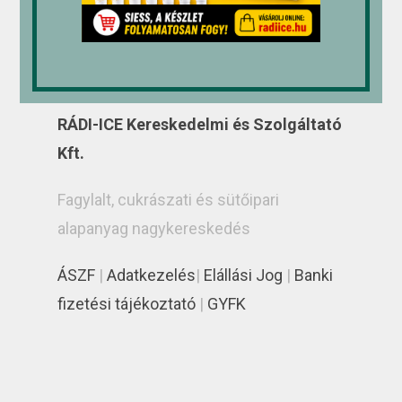
RÁDI-ICE Kereskedelmi és Szolgáltató
Kft.
Fagylalt, cukrászati és sütőipari
alapanyag nagykereskedés
ÁSZF
|
Adatkezelés
|
Elállási Jog
|
Banki
fizetési tájékoztató
|
GYFK