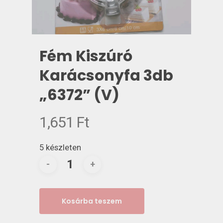
Fém Kiszúró
Karácsonyfa 3db
„6372” (V)
1,651
Ft
5 készleten
Kosárba teszem