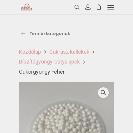
Termékkategóriák
Kezdőlap
Cukrász kellékek
Díszítőgyöngy-ostyalapok
Cukorgyöngy Fehér