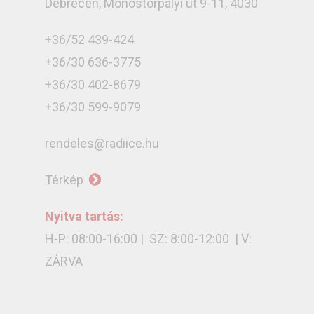
Debrecen, Monostorpályi út 9-11, 4030
+36/52 439-424
+36/30 636-3775
+36/30 402-8679
+36/30 599-9079
rendeles@radiice.hu
Térkép
Nyitva tartás:
H-P: 08:00-16:00 | SZ: 8:00-12:00 | V:
ZÁRVA