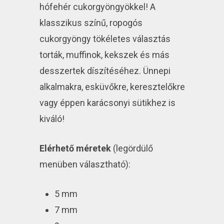
hófehér cukorgyöngyökkel! A
klasszikus színű, ropogós
cukorgyöngy tökéletes választás
torták, muffinok, kekszek és más
desszertek díszítéséhez. Ünnepi
alkalmakra, esküvőkre, keresztelőkre
vagy éppen karácsonyi sütikhez is
kiváló!
Elérhető méretek
(legördülő
menüben választható):
5 mm
7 mm