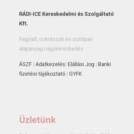
RÁDI-ICE Kereskedelmi és Szolgáltató
Kft.
Fagylalt, cukrászati és sütőipari
alapanyag nagykereskedés
ÁSZF
|
Adatkezelés
|
Elállási Jog
|
Banki
fizetési tájékoztató
|
GYFK
Üzletünk