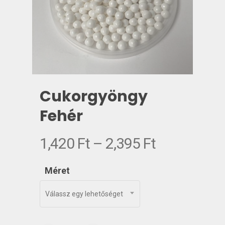
Cukorgyöngy
Fehér
Ártartomá
1,420
Ft
–
2,395
Ft
1,420 Ft
-
Méret
2,395 Ft
Válassz egy lehetőséget