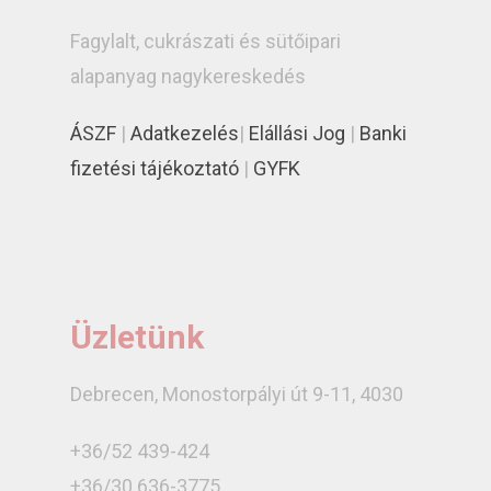
Fagylalt, cukrászati és sütőipari
alapanyag nagykereskedés
ÁSZF
|
Adatkezelés
|
Elállási Jog
|
Banki
fizetési tájékoztató
|
GYFK
Üzletünk
Debrecen, Monostorpályi út 9-11, 4030
+36/52 439-424
+36/30 636-3775