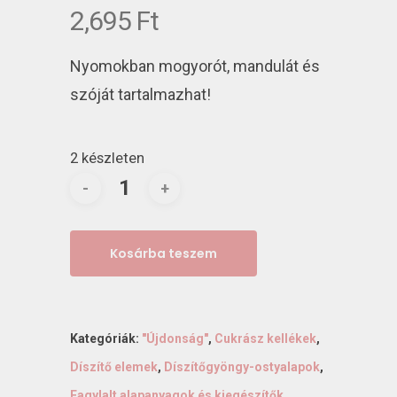
2,695
Ft
Nyomokban mogyorót, mandulát és
szóját tartalmazhat!
2 készleten
Kosárba teszem
Kategóriák:
"Újdonság"
,
Cukrász kellékek
,
Díszítő elemek
,
Díszítőgyöngy-ostyalapok
,
Fagylalt alapanyagok és kiegészítők
,