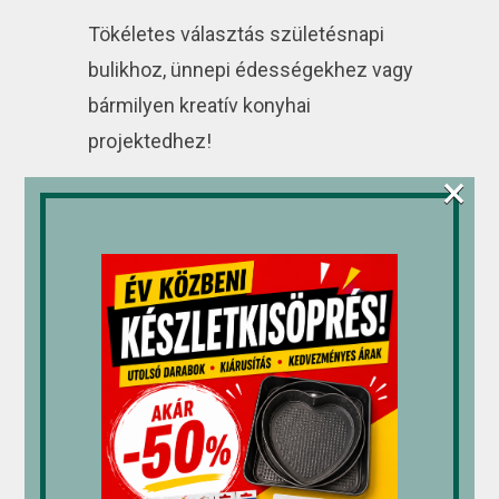
Tökéletes választás születésnapi
bulikhoz, ünnepi édességekhez vagy
bármilyen kreatív konyhai
projektedhez!
×
Kapcsolódó termékek
Stöckel
Senza.
Fagyis