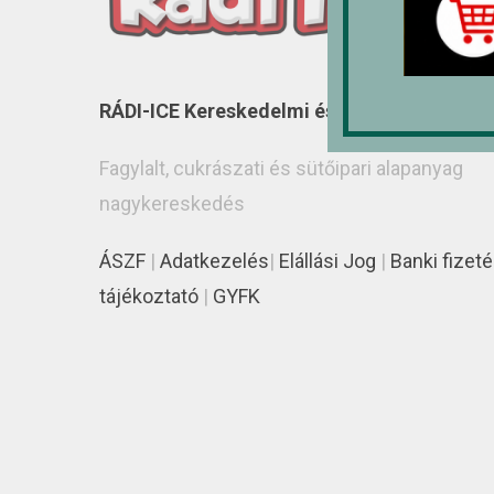
RÁDI-ICE Kereskedelmi és Szolgáltató Kft.
Fagylalt, cukrászati és sütőipari alapanyag
nagykereskedés
ÁSZF
|
Adatkezelés
|
Elállási Jog
|
Banki fizeté
tájékoztató
|
GYFK