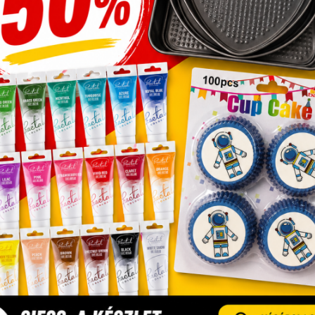
ec3 öntet csokoládé 1 kg
M-gél öntet cappucc
kg
,159
Ft
3,378
Ft
Üzletünk
Debrecen, Monostorpályi út 9-11, 4030