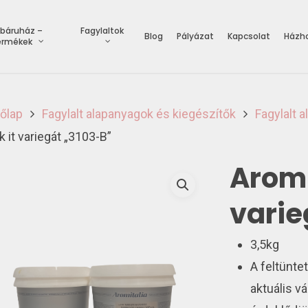
báruház –
Fagylaltok
Blog
Pályázat
Kapcsolat
Házho
ermékek
őlap
Fagylalt alapanyagok és kiegészítők
Fagylalt a
 it variegát „3103-B”
Aromi
varie
3,5kg
A feltünte
aktuális vá