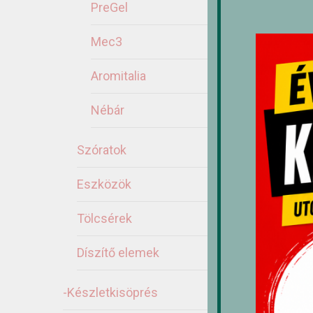
PreGel
Mec3
Ka
Aromitalia
Nébár
Szóratok
Eszközök
Tölcsérek
Díszítő elemek
-Készletkisöprés