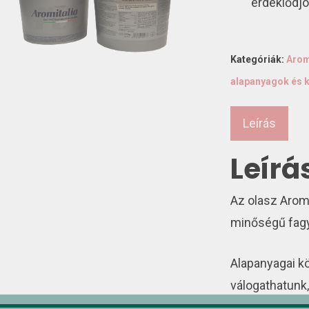
érdeklődjö
Kategóriák:
Arom
alapanyagok és k
Leírás
Leírá
Az olasz Aromi
minőségű fagy
Alapanyagai k
válogathatunk,
gyümölcspasztá