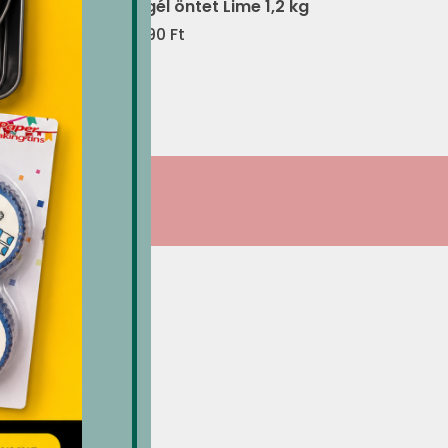
ino 1,2
M-gél öntet Lime 1,2 kg
2,290
Ft