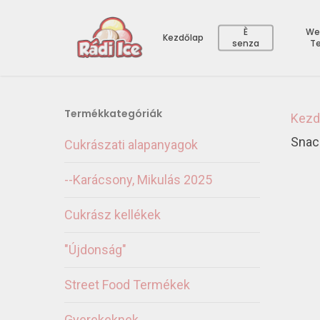
È
We
Kezdőlap
senza
T
Termékkategóriák
Kezd
Snack
Cukrászati alapanyagok
--Karácsony, Mikulás 2025
Cukrász kellékek
"Újdonság"
Street Food Termékek
Gyerekeknek