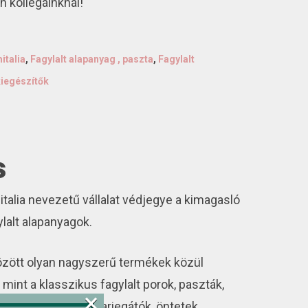
n kollégáinknál!
italia
,
Fagylalt alapanyag , paszta
,
Fagylalt
iegészítők
s
talia nevezetű vállalat védjegye a kimagasló
lalt alapanyagok.
özött olyan nagyszerű termékek közül
 mint a klasszikus fagylalt porok, paszták,
×
k, tejes alapok, variegátók, öntetek.