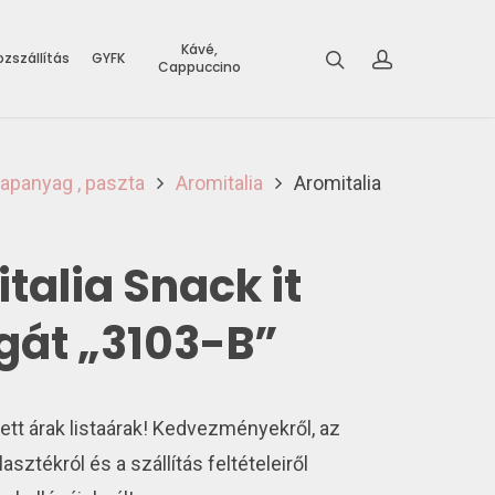
Kávé,
zszállítás
GYFK
Cappuccino
lapanyag , paszta
Aromitalia
Aromitalia
talia Snack it
gát „3103-B”
tett árak listaárak! Kedvezményekről, az
lasztékról és a szállítás feltételeiről