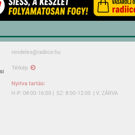
+36/52 439-424
+36/30 636-3775
+36/30 402-8679
+36/30 599-9079
rendeles@radiice.hu
Térkép
si
Nyitva tartás:
H-P: 08:00-16:00 | SZ: 8:00-12:00 | V: ZÁRVA