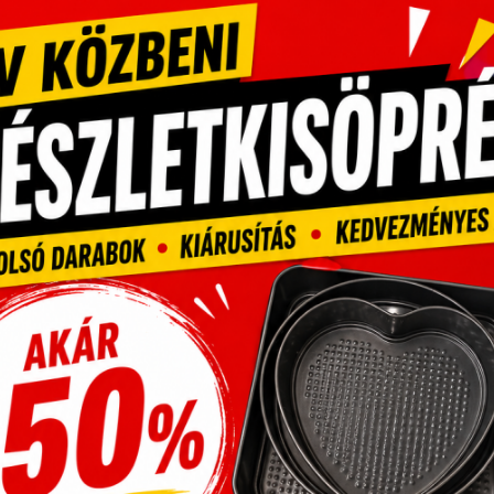
sszal új ízekkel tehetjük még kelendőbbé.. Frissítő
amint szezonális gyümölcsös lekvárral töltve ez a kalács
áni teázás mellé.
nk alapanyagot a
 a tökéletes tavaszi sütemény elkészítéséhez. A
 annak érdekében, hogy az ízek és az állagok tökéletes