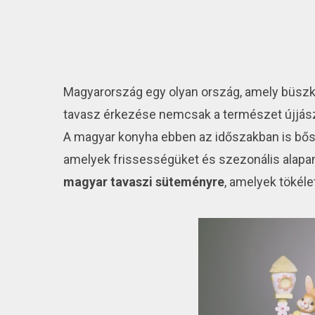
Magyarország egy olyan ország, amely büszké
tavasz érkezése nemcsak a természet újjászü
A magyar konyha ebben az időszakban is bő
amelyek frissességüket és szezonális alapan
magyar tavaszi süteményre
, amelyek tökél