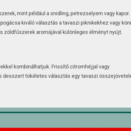
zerek, mint például a snidling, petrezselyem vagy kapor.
t pogácsa kiváló választás a tavaszi piknikekhez vagy kö
s zöldfűszerek aromájával különleges élményt nyújt.
zekkel kombinálhatjuk. Frissítő citromhéjjal vagy
s desszert tökéletes választás egy tavaszi összejövetel
yet remekül kihasználhatunk sütéshez. Egy könnyű és
bara lekvárral vagy darabokkal elkészítve, ez a sütemény 