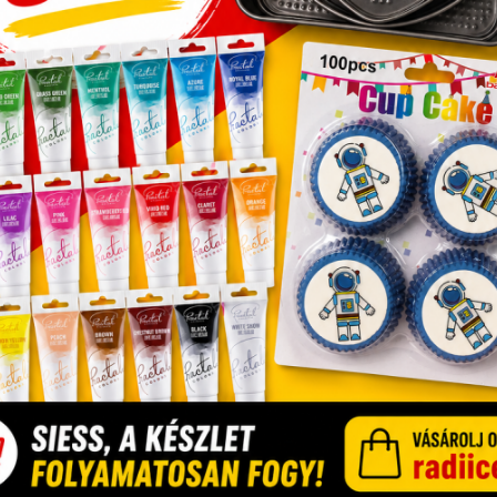
lelő alapanyagok kiválasztásához:
okat, különösen olyan süteményekhez, amelyek friss
 Friss gyümölcsök esetén figyeljünk az érett, de nem
t és ízt biztosítanak a süteménynek.
lata nemcsak frissességet, hanem ízgazdagságot is
ünk olyan szezonális gyümölcsökre és zöldségekre, min
ek.