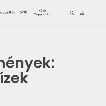
Kávé,
zszállítás
GYFK
Cappuccino
mények:
ízek