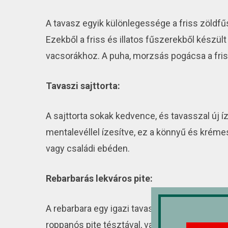
A tavasz egyik különlegessége a friss zöldfűs
Ezekből a friss és illatos fűszerekből készül
vacsorákhoz. A puha, morzsás pogácsa a fris
Tavaszi sajttorta:
A sajttorta sokak kedvence, és tavasszal új í
mentalevéllel ízesítve, ez a könnyű és kréme
vagy családi ebéden.
Rebarbarás lekváros pite:
A rebarbara egy igazi tavaszi csemege, amel
roppanós pite tésztával, valamint friss rebar