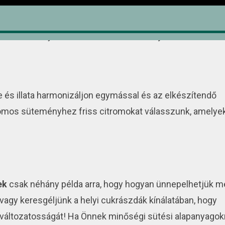
ul jó minőségű vajat, friss tojásokat és magas minőségű
ak a sütemények finom ízéhez és textúrájához.
e és illata harmonizáljon egymással és az elkészítendő
itromos süteményhez friss citromokat válasszunk, amelye
ek
csak néhány példa arra, hogy hogyan ünnepelhetjük 
 vagy keresgéljünk a helyi cukrászdák kínálatában, hogy
k változatosságát! Ha Önnek minőségi sütési alapanyagok