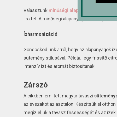
Válasszunk
minőségi alapanyagokat
, példá
lisztet. A minőségi alapanyagok hozzájáruln
Ízharmonizáció
:
Gondoskodjunk arról, hogy az alapanyagok íz
sütemény stílusával. Például egy frissítő c
intenzív ízt és aromát biztosítanak.
Zárszó
A cikkben említett magyar tavaszi
sütemény
az évszakot az asztalon. Készítsük el otthon
megízleljük a tavasz frissességét és az íze