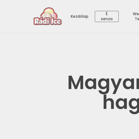
È
We
Kezdőlap
senza
T
Magyar
hag