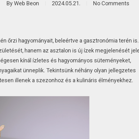
By
Web Beon
2024.05.21.
No Comments
n őrzi hagyományait, beleértve a gasztronómia terén is.
letését, hanem az asztalon is új ízek megjelenését jele
ségesen kínál ízletes és hagyományos süteményeket,
yagaikat ünneplik. Tekintsünk néhány olyan jellegzetes
etesen illenek a szezonhoz és a kulináris élményekhez.