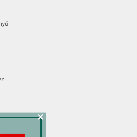
nnyű
en
×
egy