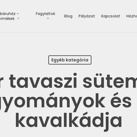
báruház –
Fagylaltok
Blog
Pályázat
Kapcsolat
Házho
ermékek
Egyéb kategória
 tavaszi süte
yományok és 
kavalkádja