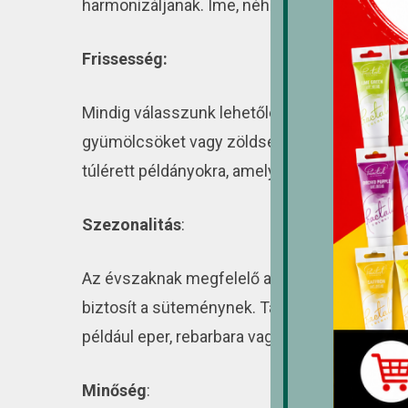
harmonizáljanak. Íme, néhány tanács a megfe
Frissesség:
Mindig válasszunk lehetőleg friss alapanyag
gyümölcsöket vagy zöldségeket tartalmaznak.
túlérett példányokra, amelyek kellemes aromá
Szezonalitás
:
Az évszaknak megfelelő alapanyagok haszná
biztosít a süteménynek. Tavasszal keresgélj
például eper, rebarbara vagy friss zöldfűszer
Minőség
: