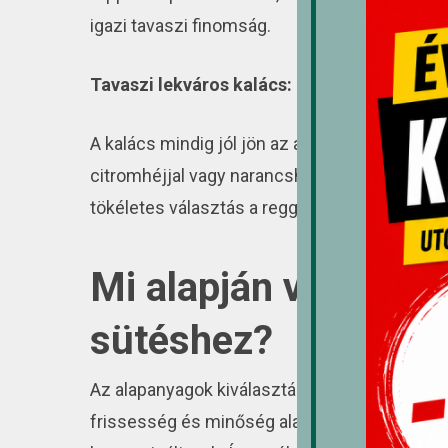
igazi tavaszi finomság.
Tavaszi lekváros kalács:
A kalács mindig jól jön az asztalon, és a tava
citromhéjjal vagy narancshéjjal ízesítve, val
tökéletes választás a reggeli kávé vagy délut
Mi alapján válasszu
sütéshez?
Az alapanyagok kiválasztása kulcsfontosságú
frissesség és minőség alapvető fontosságúak