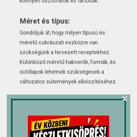
könnyen tisztíthatók és tartósak.
Méret és típus:
Gondoljuk át, hogy milyen típusú és
méretű cukrászati eszközre van
szükségünk a tervezett receptekhez.
Különböző méretű habverők, formák, és
sütőlapok lehetnek szükségesek a
változatos sütemények elkészítéséhez.
×
Kényelem és ergonómia:
Ha kézi eszközöket vásárolunk, mint
például habverő vagy tésztafakanál,
kényelmes fogásra és könnyű