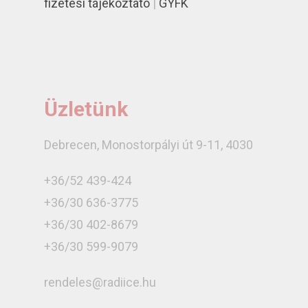
fizetési tájékoztató
|
GYFK
Üzletünk
Debrecen, Monostorpályi út 9-11, 4030
+36/52 439-424
+36/30 636-3775
+36/30 402-8679
+36/30 599-9079
rendeles@radiice.hu