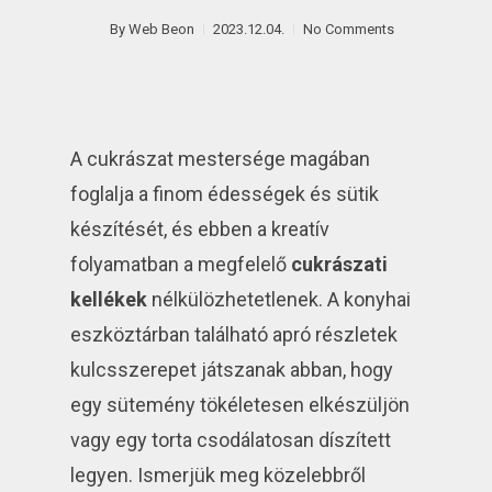
By
Web Beon
2023.12.04.
No Comments
A cukrászat mestersége magában
foglalja a finom édességek és sütik
készítését, és ebben a kreatív
folyamatban a megfelelő
cukrászati
kellékek
nélkülözhetetlenek. A konyhai
eszköztárban található apró részletek
kulcsszerepet játszanak abban, hogy
egy sütemény tökéletesen elkészüljön
vagy egy torta csodálatosan díszített
legyen. Ismerjük meg közelebbről