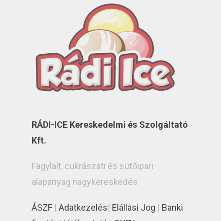
RÁDI-ICE Kereskedelmi és Szolgáltató
Kft.
Fagylalt, cukrászati és sütőipari
alapanyag nagykereskedés
ÁSZF
|
Adatkezelés
|
Elállási Jog
|
Banki