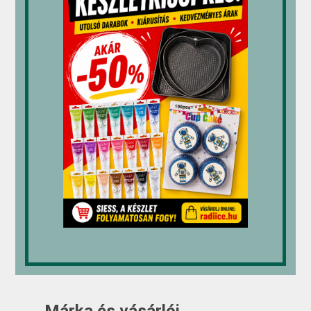
kezelhetőségre ügyeljen. Az
ergonomikus kialakítás csökkentheti a
konyhai fáradtságot és növelheti a
hatékonyságot.
Tisztítás és karbantartás:
Válasszunk olyan cukrászati
eszközöket, amelyek könnyen
tisztíthatók és karbantarthatók. A
mosogatógépben mosható vagy sima
felületű eszközök általában könnyen
kezelhetők.