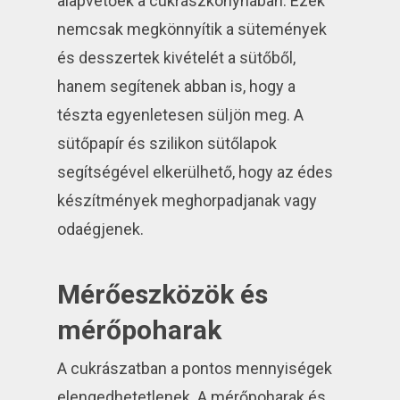
alapvetőek a cukrászkonyhában. Ezek
nemcsak megkönnyítik a sütemények
és desszertek kivételét a sütőből,
hanem segítenek abban is, hogy a
tészta egyenletesen süljön meg. A
sütőpapír és szilikon sütőlapok
segítségével elkerülhető, hogy az édes
készítmények meghorpadjanak vagy
odaégjenek.
Mérőeszközök és
mérőpoharak
A cukrászatban a pontos mennyiségek
elengedhetetlenek. A mérőpoharak és