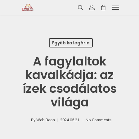
Egyéb kategória
A fagylaltok
kavalkádja: az
ízek csodálatos
világa
By
Web Beon
2024.05.21.
No Comments