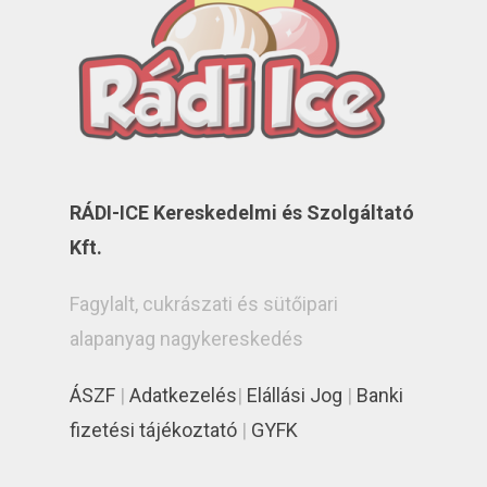
RÁDI-ICE Kereskedelmi és Szolgáltató
Kft.
Fagylalt, cukrászati és sütőipari
alapanyag nagykereskedés
ÁSZF
|
Adatkezelés
|
Elállási Jog
|
Banki
fizetési tájékoztató
|
GYFK