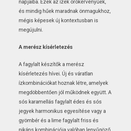
napjaiba. Ezek az ízek örökérvényűek,
és mindig hűek maradnak önmagukhoz,
mégis képesek új kontextusban is
megújulni.
A merész kísérletezés
A fagylalt készítők a merész
kísérletezés hívei. Új és váratlan
ízkombinációkat hoznak létre, amelyek
megdöbbentően jól működnek együtt. A
sós karamellás fagylalt édes és sós
jegyek harmonikus egyesítése vagy a
gyömbér és a lime fagylalt friss és
pikáns kombinációja valóban lenyűgöző.