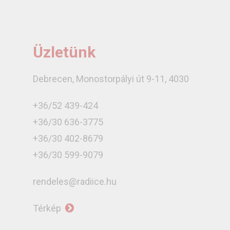
Üzletünk
Debrecen, Monostorpályi út 9-11, 4030
+36/52 439-424
+36/30 636-3775
+36/30 402-8679
+36/30 599-9079
rendeles@radiice.hu
Térkép