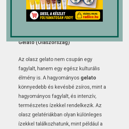
édességek kavalkádját kínálja, és a
különféle ízek és textúrák együttese
igazi gasztronómiai élményt nyújt.
Gelato (Olaszország)
Az olasz gelato nem csupán egy
fagylalt, hanem egy egész kulturális
élmény is. A hagyományos
gelato
könnyedebb és kevésbé zsíros, mint a
hagyományos fagylalt, és intenzív,
természetes ízekkel rendelkezik. Az
olasz gelatériákban olyan különleges
ízekkel találkozhatunk, mint például a