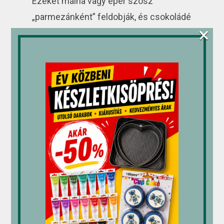
Ezeket málna vagy eper szósz
„parmezánként” feldobják, és csokoládé
×
forgáccsal vagy darált mandulával
szórják meg, hogy még hitelesebb
legyen a spagetti hatás.
Halo-Halo (Fülöp-szigetek)
A Halo-Halo a Fülöp-szigetek egyik
legkedveltebb
fagylaltkülönlegessége
,
amely egy igazi íz bomba. Egy tálban
többféle összetevőt találunk, mint
például zselét, lédús gyümölcsöket,
pudingot és rizstésztát, mindezt
fagylalttal és tejjel öntve. A Halo-Halo az