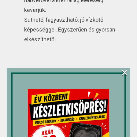
habverővel a krémállag eléréséig
keverjük.
Süthető, fagyasztható, jó vízkötő
képességgel. Egyszerűen és gyorsan
elkészíthető.
×
Kapcsolódó termékek
Unidec
Rum
Alaska-