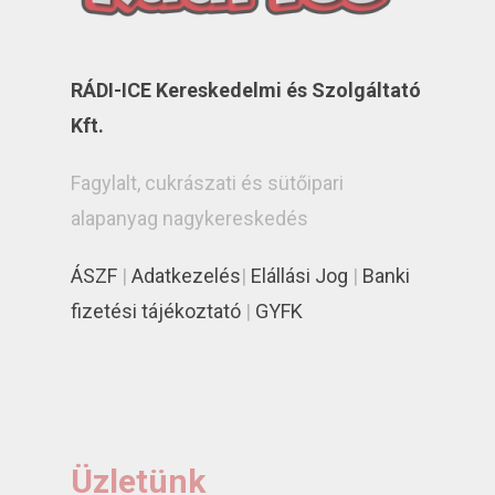
RÁDI-ICE Kereskedelmi és Szolgáltató
Kft.
Fagylalt, cukrászati és sütőipari
alapanyag nagykereskedés
ÁSZF
|
Adatkezelés
|
Elállási Jog
|
Banki
fizetési tájékoztató
|
GYFK
Üzletünk