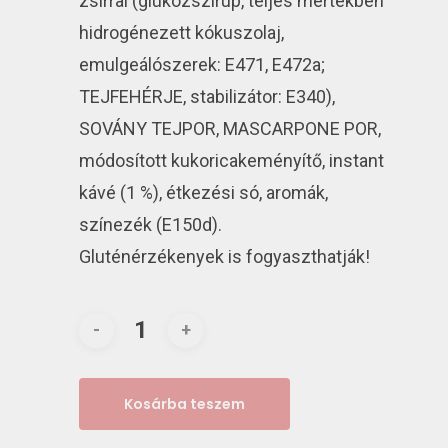
zsírral (glükózszirup, teljes mértékben
hidrogénezett kókuszolaj,
emulgeálószerek: E471, E472a;
TEJFEHÉRJE, stabilizátor: E340),
SOVÁNY TEJPOR, MASCARPONE POR,
módosított kukoricakeményítő, instant
kávé (1 %), étkezési só, aromák,
színezék (E150d).
Gluténérzékenyek is fogyaszthatják!
Kosárba teszem