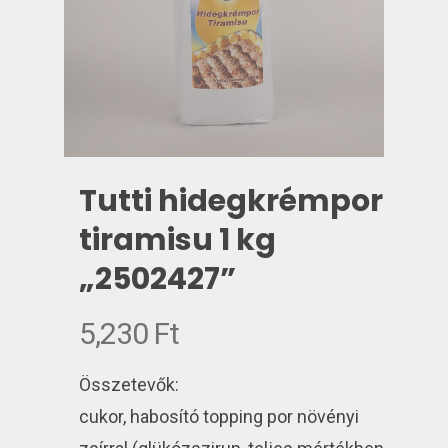
Tutti hidegkrémpor
tiramisu 1 kg
„2502427”
5,230
Ft
Összetevők:
cukor, habosító topping por növényi