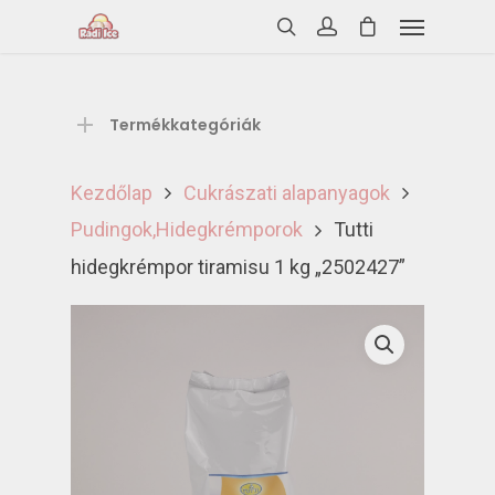
Termékkategóriák
Kezdőlap
Cukrászati alapanyagok
Pudingok,Hidegkrémporok
Tutti
hidegkrémpor tiramisu 1 kg „2502427”