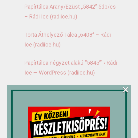
Papírtálca Arany/Ezüst „5842” 5db/cs
– Rádi Ice (radiice.hu)
Torta Áthelyező Tálca „6408” – Rádi
Ice (radiice.hu)
Papírtálca négyzet alakú “5845”” ‹ Rádi
Ice — WordPress (radiice.hu)
×
Kapcsolódó termékek