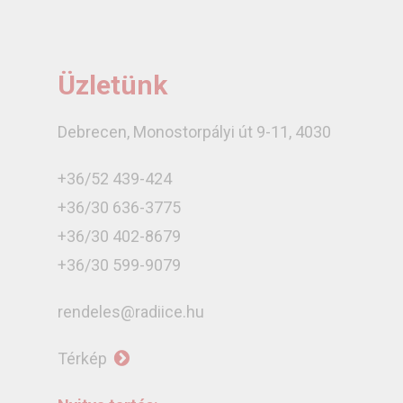
Üzletünk
Debrecen, Monostorpályi út 9-11, 4030
+36/52 439-424
+36/30 636-3775
+36/30 402-8679
+36/30 599-9079
rendeles@radiice.hu
Térkép