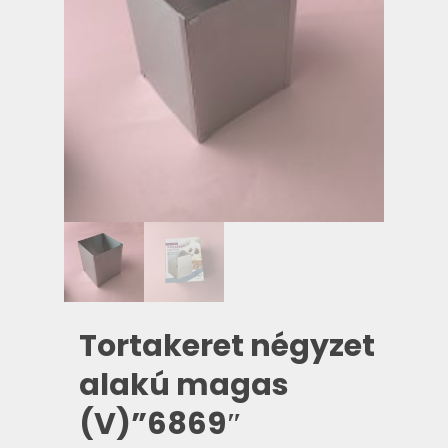
Tortakeret négyzet
alakú magas
(V)”6869″