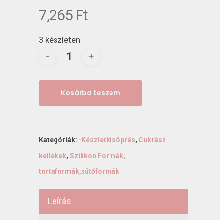
7,265
Ft
3 készleten
Kosárba teszem
Kategóriák:
-Készletkisöprés
,
Cukrász
kellékek
,
Szilikon Formák,
tortaformák,sütőformák
Leírás