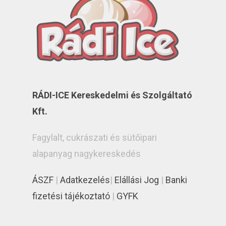
RÁDI-ICE Kereskedelmi és Szolgáltató
Kft.
Fagylalt, cukrászati és sütőipari
alapanyag nagykereskedés
ÁSZF
|
Adatkezelés
|
Elállási Jog
|
Banki
fizetési tájékoztató
|
GYFK