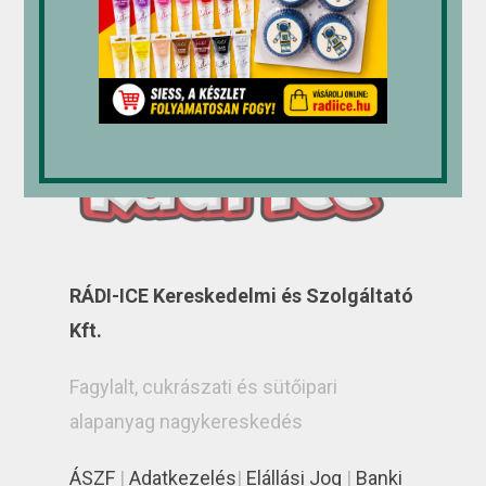
RÁDI-ICE Kereskedelmi és Szolgáltató
Kft.
Fagylalt, cukrászati és sütőipari
alapanyag nagykereskedés
ÁSZF
|
Adatkezelés
|
Elállási Jog
|
Banki