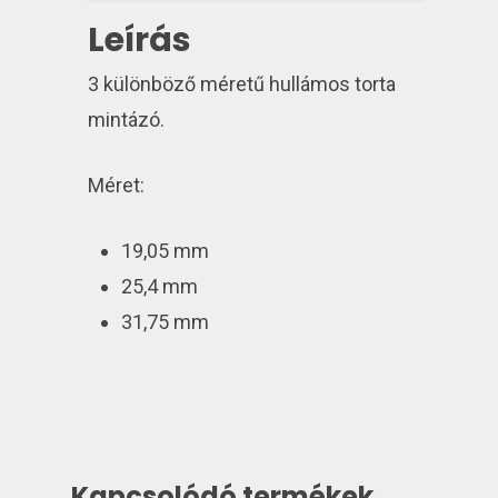
Leírás
3 különböző méretű hullámos torta
mintázó.
Méret:
19,05 mm
25,4 mm
31,75 mm
Kapcsolódó termékek