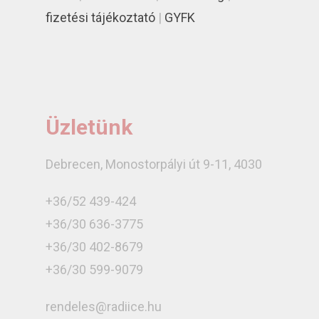
fizetési tájékoztató
|
GYFK
Üzletünk
Debrecen, Monostorpályi út 9-11, 4030
+36/52 439-424
+36/30 636-3775
+36/30 402-8679
+36/30 599-9079
rendeles@radiice.hu