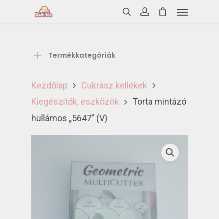
Termékkategóriák
Kezdőlap
Cukrász kellékek
Kiegészítők, eszközök
Torta mintázó
hullámos „5647” (V)