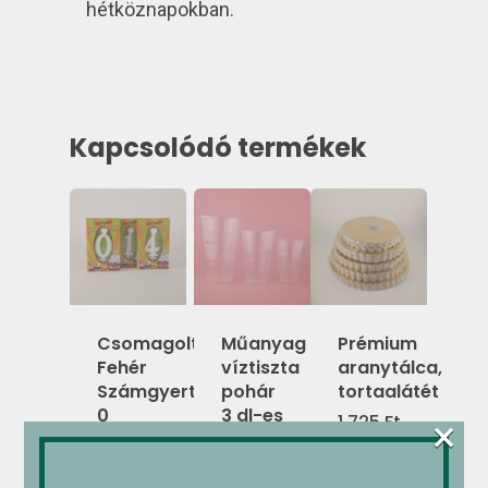
hétköznapokban.
Kapcsolódó termékek
Csomagolt
Műanyag
Prémium
Fehér
víztiszta
aranytálca,
Számgyertya+Talp-
pohár
tortaalátét
0
3 dl-es
1,725
Ft
×
„4031”
–
220
Ft
3,845
Ft
1,835
Ft
Ártartomány: