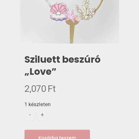
Sziluett beszúró
„Love”
2,070
Ft
1 készleten
Kosárba teszem