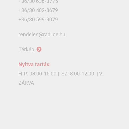
+36/30 636-3775
+36/30 402-8679
+36/30 599-9079
rendeles@radiice.hu
Térkép
Nyitva tartás:
H-P: 08:00-16:00 | SZ: 8:00-12:00 | V:
ZÁRVA