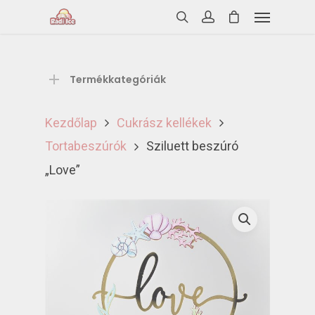
Termékkategóriák
Kezdőlap
Cukrász kellékek
Tortabeszúrók
Sziluett beszúró
„Love”