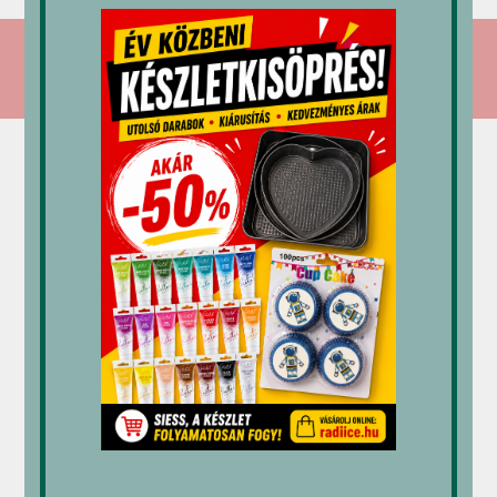
1,725 Ft
-
3,845 Ft
RÁDI-ICE Kereskedelmi és Szolgáltató
Kft.