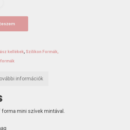
 teszem
ász kellékek
,
Szilikon Formák,
őformák
ovábbi információk
s
f forma mini szívek mintával.
mag