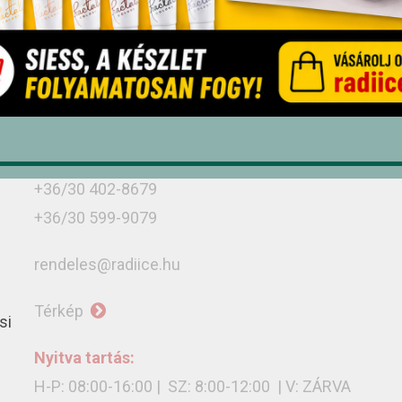
Üzletünk
Debrecen, Monostorpályi út 9-11, 4030
+36/52 439-424
+36/30 636-3775
+36/30 402-8679
+36/30 599-9079
rendeles@radiice.hu
Térkép
si
Nyitva tartás:
H-P: 08:00-16:00 | SZ: 8:00-12:00 | V: ZÁRVA