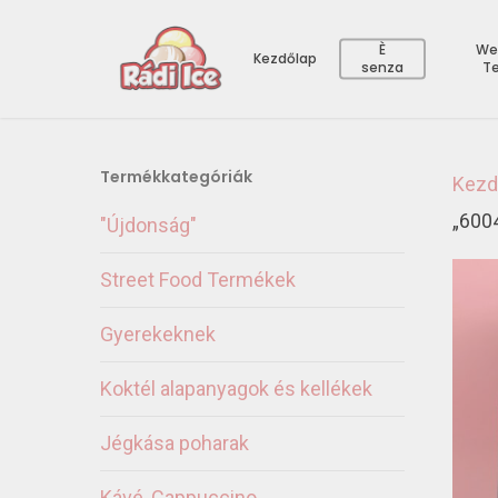
È
We
Kezdőlap
senza
T
Termékkategóriák
Kezd
„6004
"Újdonság"
Street Food Termékek
Gyerekeknek
Koktél alapanyagok és kellékek
Jégkása poharak
Kávé, Cappuccino