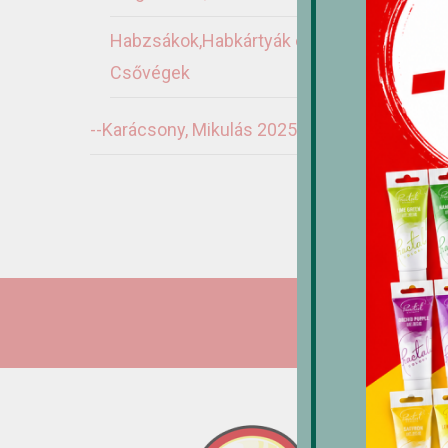
Habzsákok,Habkártyák és
Csővégek
H
--Karácsony, Mikulás 2025
1