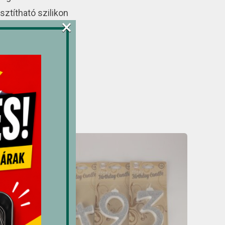
sztítható szilikon
×
79 x 178 x 48 mm
: 1022 ml