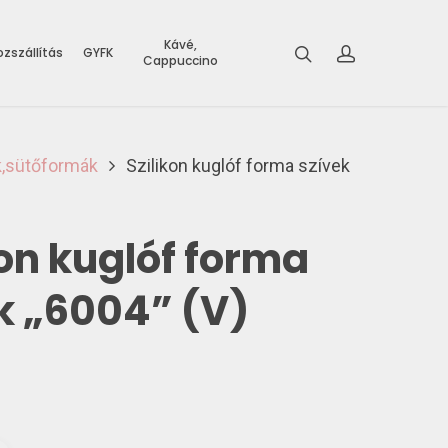
Kávé,
zszállítás
GYFK
Cappuccino
k,sütőformák
Szilikon kuglóf forma szívek
kon kuglóf forma
k „6004” (V)