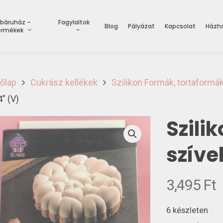
báruház –
Fagylaltok
Blog
Pályázat
Kapcsolat
Házho
ermékek
őlap
Cukrász kellékek
Szilikon Formák, tortaformá
” (V)
Szili
szíve
3,495
Ft
6 készleten