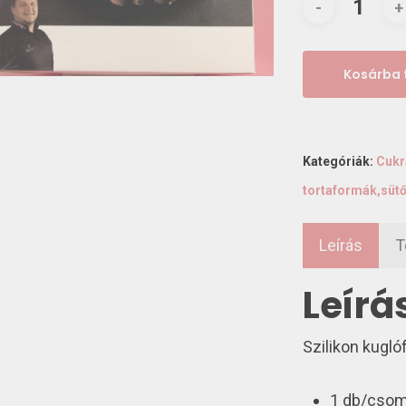
Kosárba
Kategóriák:
Cukr
tortaformák,süt
Leírás
T
Leírá
Szilikon kugló
1 db/cso