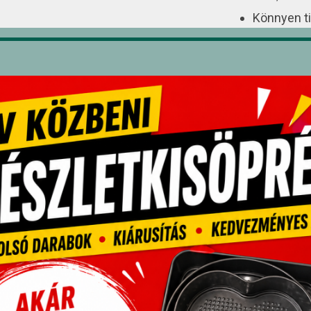
Könnyen ti
Mérete: 1
Űrtartalom
pcsolódó termékek
Akció!