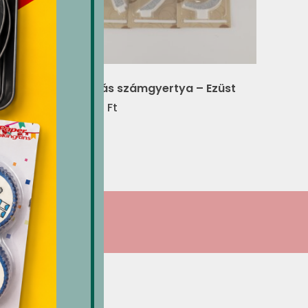
l 30 g
Óriás számgyertya – Ezüst
923
Ft