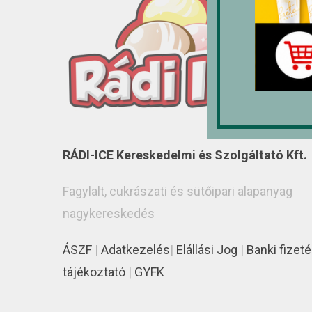
RÁDI-ICE Kereskedelmi és Szolgáltató Kft.
Fagylalt, cukrászati és sütőipari alapanyag
nagykereskedés
ÁSZF
|
Adatkezelés
|
Elállási Jog
|
Banki fizeté
tájékoztató
|
GYFK