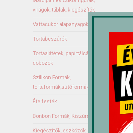
Marcipán és Cukor figurák,
virágok, táblák, kiegészítők
Vattacukor alapanyagok
Tortabeszúrók
Tortaalátétek, papírtálcák,
dobozok
Ka
Szilikon Formák,
tortaformák,sütőformák
Ételfesték
Bonbon Formák, Kiszúrók
Kiegészítők, eszközök