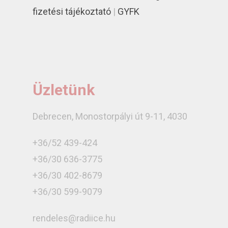
fizetési tájékoztató
|
GYFK
Üzletünk
Debrecen, Monostorpályi út 9-11, 4030
+36/52 439-424
+36/30 636-3775
+36/30 402-8679
+36/30 599-9079
rendeles@radiice.hu