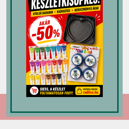
Habkártya
Fondant
Cukortábla
szett
formázó
320
Ft
„5649”
készlet
(V)
„7023”
975
Ft
1,400
Ft