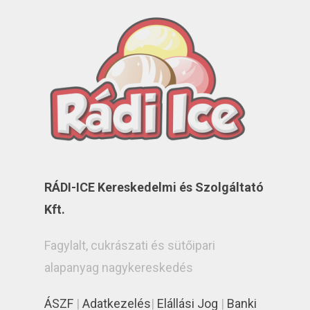
RÁDI-ICE Kereskedelmi és Szolgáltató
Kft.
Fagylalt, cukrászati és sütőipari
alapanyag nagykereskedés
ÁSZF
|
Adatkezelés
|
Elállási Jog
|
Banki