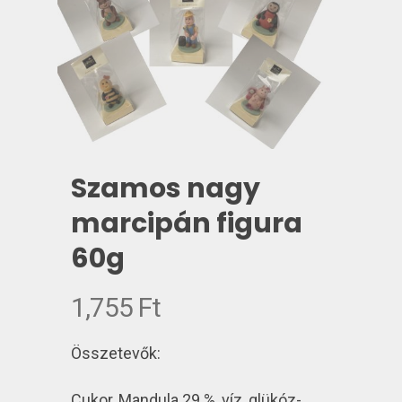
Szamos nagy
marcipán figura
60g
1,755
Ft
Összetevők:
Cukor, Mandula 29 %, víz, glükóz-