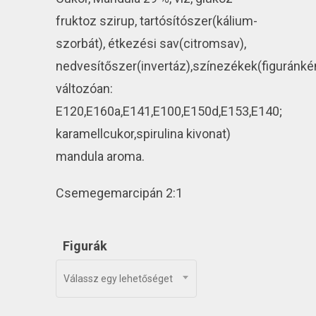
fruktoz szirup, tartósítószer(kálium-
szorbát), étkezési sav(citromsav),
nedvesítőszer(invertáz),színezékek(figuránké
változóan:
E120,E160a,E141,E100,E150d,E153,E140;
karamellcukor,spirulina kivonat)
mandula aroma.
Csemegemarcipán 2:1
Figurák
Válassz egy lehetőséget