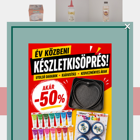
×
Szalvétatartó
M-gél
Mec3
„4269”
öntet
öntet
cappuccino
karamell
3,277
Ft
1,2 kg
1 kg
3,378
Ft
6,034
Ft