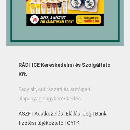
RÁDI-ICE Kereskedelmi és Szolgáltató
Kft.
Fagylalt, cukrászati és sütőipari
alapanyag nagykereskedés
ÁSZF
|
Adatkezelés
|
Elállási Jog
|
Banki
fizetési tájékoztató
|
GYFK