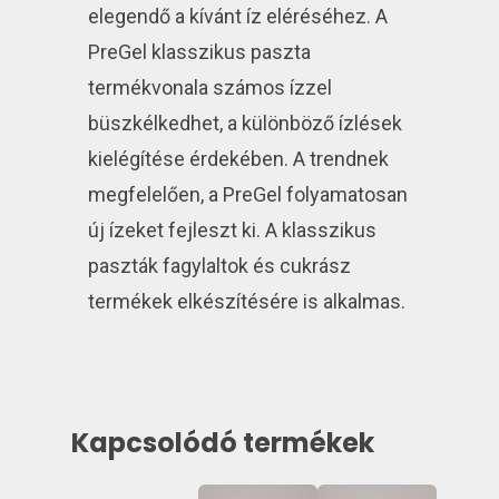
elegendő a kívánt íz eléréséhez. A
PreGel klasszikus paszta
termékvonala számos ízzel
büszkélkedhet, a különböző ízlések
kielégítése érdekében. A trendnek
megfelelően, a PreGel folyamatosan
új ízeket fejleszt ki. A klasszikus
paszták fagylaltok és cukrász
termékek elkészítésére is alkalmas.
Kapcsolódó termékek