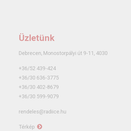
Üzletünk
Debrecen, Monostorpályi út 9-11, 4030
+36/52 439-424
+36/30 636-3775
+36/30 402-8679
+36/30 599-9079
rendeles@radiice.hu
Térkép