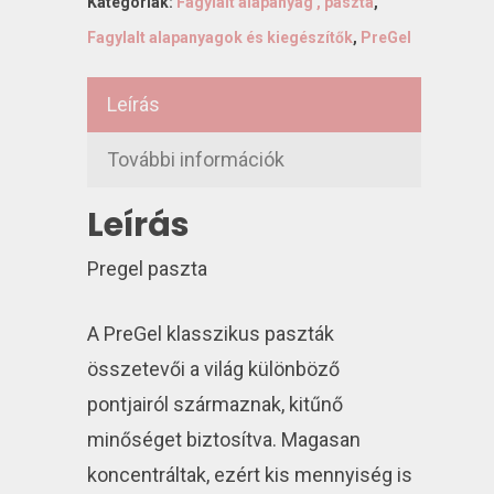
Kategóriák:
Fagylalt alapanyag , paszta
,
Fagylalt alapanyagok és kiegészítők
,
PreGel
Leírás
További információk
Leírás
Pregel paszta
A PreGel klasszikus paszták
összetevői a világ különböző
pontjairól származnak, kitűnő
minőséget biztosítva. Magasan
koncentráltak, ezért kis mennyiség is