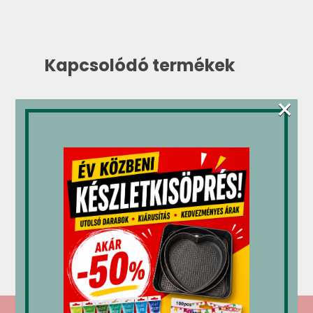
Kapcsolódó termékek
×
Mec3
Mec3
Mec3
Pisztácia
Tejszín
Wafer
durva
tejfagylalt
tejfagylalt
tejfagylalt
paszta
paszta
paszta
„14065”
„14118”
„14025”
49,240
Ft
52,595
Ft
84,146
Ft