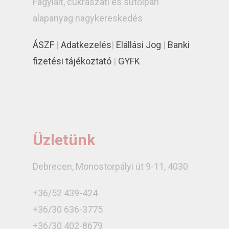
Fagylalt, cukrászati és sütőipari
alapanyag nagykereskedés
ÁSZF
|
Adatkezelés
|
Elállási Jog
|
Banki
fizetési tájékoztató
|
GYFK
Üzletünk
Debrecen, Monostorpályi út 9-11, 4030
+36/52 439-424
+36/30 636-3775
+36/30 402-8679