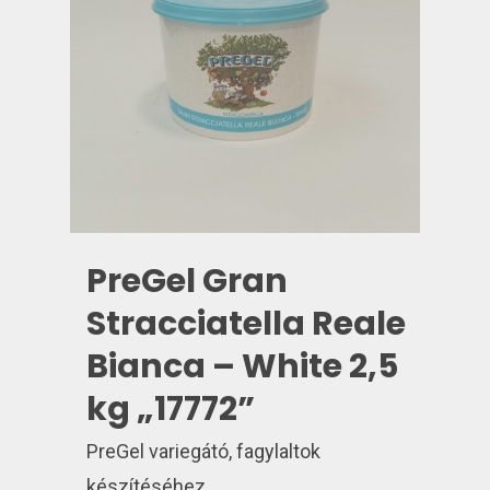
PreGel Gran
Stracciatella Reale
Bianca – White 2,5
kg „17772”
PreGel variegátó, fagylaltok
készítéséhez.