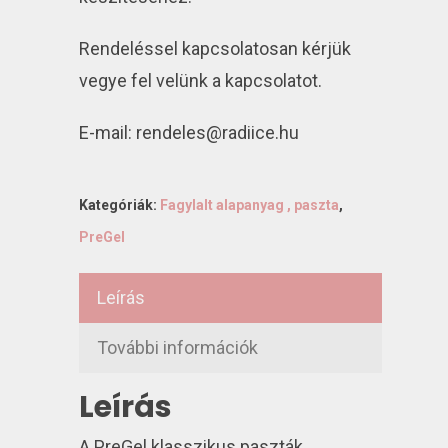
Rendeléssel kapcsolatosan kérjük
vegye fel velünk a kapcsolatot.
E-mail: rendeles@radiice.hu
Kategóriák:
Fagylalt alapanyag , paszta
,
PreGel
Leírás
További információk
Leírás
A PreGel klasszikus paszták