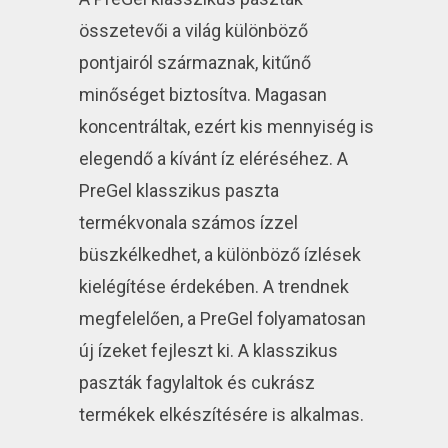
összetevői a világ különböző
pontjairól származnak, kitűnő
minőséget biztosítva. Magasan
koncentráltak, ezért kis mennyiség is
elegendő a kívánt íz eléréséhez. A
PreGel klasszikus paszta
termékvonala számos ízzel
büszkélkedhet, a különböző ízlések
kielégítése érdekében. A trendnek
megfelelően, a PreGel folyamatosan
új ízeket fejleszt ki. A klasszikus
paszták fagylaltok és cukrász
termékek elkészítésére is alkalmas.