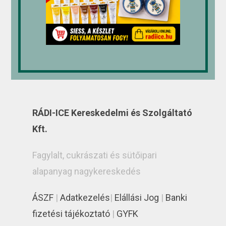
RÁDI-ICE Kereskedelmi és Szolgáltató
Kft.
Fagylalt, cukrászati és sütőipari
alapanyag nagykereskedés
ÁSZF
|
Adatkezelés
|
Elállási Jog
|
Banki
fizetési tájékoztató
|
GYFK