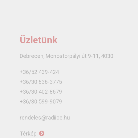
Üzletünk
Debrecen, Monostorpályi út 9-11, 4030
+36/52 439-424
+36/30 636-3775
+36/30 402-8679
+36/30 599-9079
rendeles@radiice.hu
Térkép