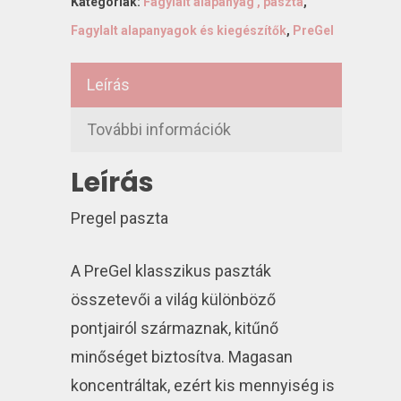
Kategóriák:
Fagylalt alapanyag , paszta
,
Fagylalt alapanyagok és kiegészítők
,
PreGel
Leírás
További információk
Leírás
Pregel paszta
A PreGel klasszikus paszták
összetevői a világ különböző
pontjairól származnak, kitűnő
minőséget biztosítva. Magasan
koncentráltak, ezért kis mennyiség is