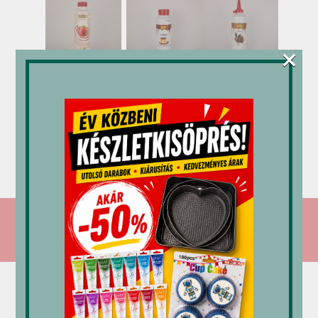
×
Mec3
M-gél
M-gél
öntet
öntet
öntet
eper 1
karamell
dió 1,2
kg
1,2 kg
kg
6,046
Ft
3,380
Ft
2,565
Ft