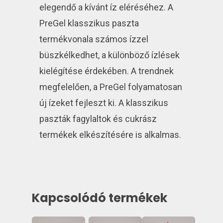
elegendő a kívánt íz eléréséhez. A
PreGel klasszikus paszta
termékvonala számos ízzel
büszkélkedhet, a különböző ízlések
kielégítése érdekében. A trendnek
megfelelően, a PreGel folyamatosan
új ízeket fejleszt ki. A klasszikus
paszták fagylaltok és cukrász
termékek elkészítésére is alkalmas.
Kapcsolódó termékek