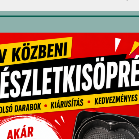
30 db/csoma
pcsolódó termékek