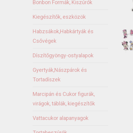
Bonbon Formák, Kiszúrók
Kiegészítők, eszközök
Habzsákok,Habkártyák és
Csővégek
Díszítőgyöngy-ostyalapok
Gyertyák,Nászpárok és
Tortadíszek
Marcipán és Cukor figurák,
virágok, táblák, kiegészítők
Vattacukor alapanyagok
Tortabeszúrók