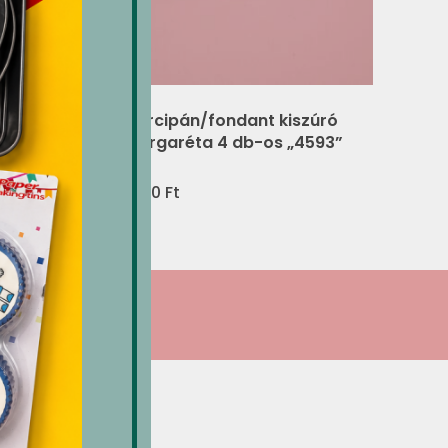
,
Marcipán/fondant kiszúró
margaréta 4 db-os „4593”
(V)
artomány:
5 Ft
1,260
Ft
45 Ft