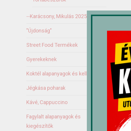
--Karácsony, Mikulás 2025
"Újdonság"
Street Food Termékek
Gyerekeknek
Ka
Koktél alapanyagok és kellékek
Jégkása poharak
Kávé, Cappuccino
Fagylalt alapanyagok és
kiegészítők