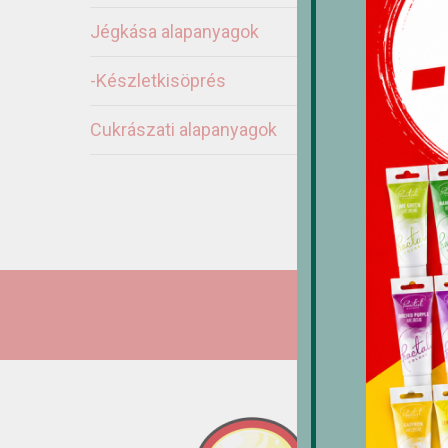
Jégkása alapanyagok
-Készletkisöprés
M
Cukrászati alapanyagok
f
(
3