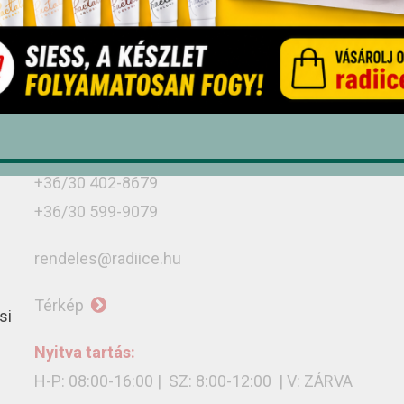
Üzletünk
Debrecen, Monostorpályi út 9-11, 4030
+36/52 439-424
+36/30 636-3775
+36/30 402-8679
+36/30 599-9079
rendeles@radiice.hu
Térkép
si
Nyitva tartás:
H-P: 08:00-16:00 | SZ: 8:00-12:00 | V: ZÁRVA