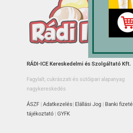
RÁDI-ICE Kereskedelmi és Szolgáltató Kft.
Fagylalt, cukrászati és sütőipari alapanyag
nagykereskedés
ÁSZF
|
Adatkezelés
|
Elállási Jog
|
Banki fizeté
tájékoztató
|
GYFK