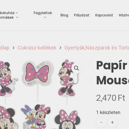
báruház –
Fagylaltok
Blog
Pályázat
Kapcsolat
Házho
ermékek
őlap
Cukrász kellékek
Gyertyák,Nászpárok és Tort
Papír
Mous
2,470
Ft
1 készleten