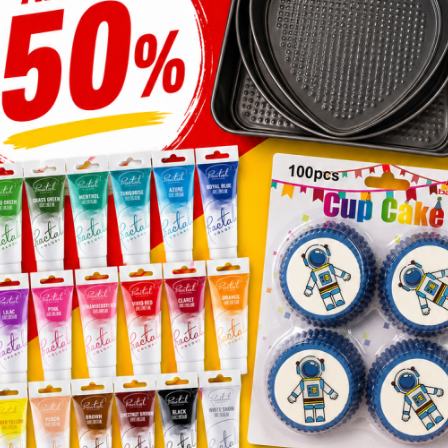
arcipán/fondant
Prémium aranytálca
ormázó pisztoly „4585”
tortaalátét
V)
Árt
1,725
Ft
–
3,845
Ft
1,72
,990
Ft
-
3,8