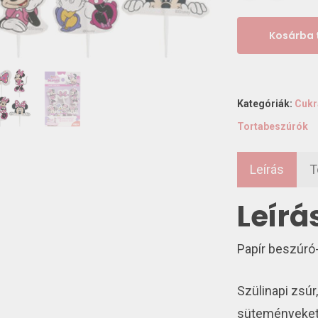
Kosárba
Kategóriák:
Cukr
Tortabeszúrók
Leírás
T
Leírá
Papír beszúró
Szülinapi zsúr,
süteményeket 