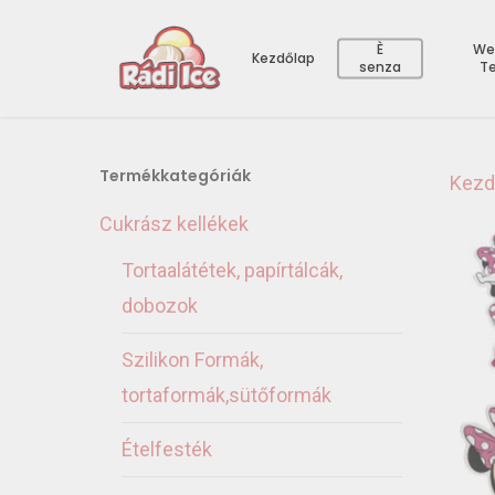
È
We
Kezdőlap
senza
T
Termékkategóriák
Kezd
Cukrász kellékek
Tortaalátétek, papírtálcák,
dobozok
Szilikon Formák,
tortaformák,sütőformák
Ételfesték