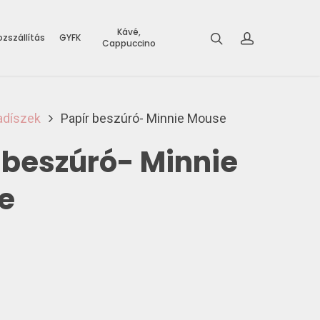
Kávé,
zszállítás
GYFK
Cappuccino
adíszek
Papír beszúró- Minnie Mouse
 beszúró- Minnie
e