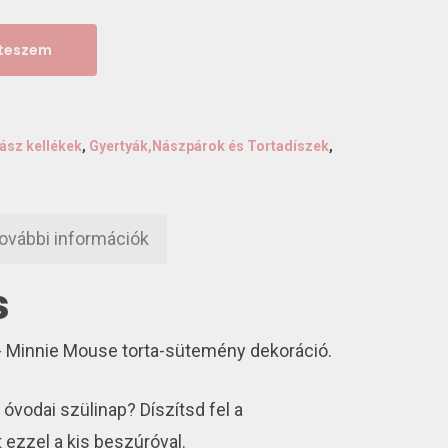
 teszem
ász kellékek
,
Gyertyák,Nászpárok és Tortadíszek
,
ovábbi információk
s
- Minnie Mouse torta-sütemény dekoráció.
 óvodai szülinap? Díszítsd fel a
ezzel a kis beszúróval.