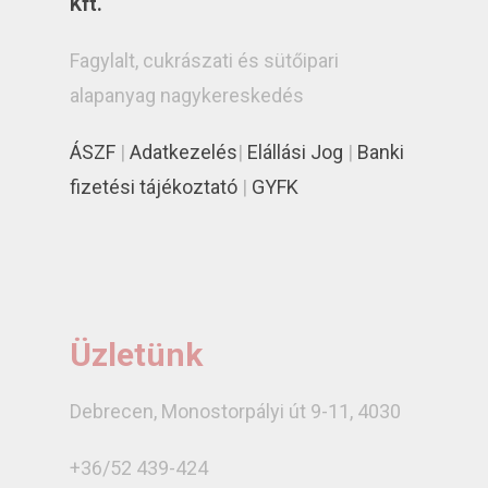
Kft.
Fagylalt, cukrászati és sütőipari
alapanyag nagykereskedés
ÁSZF
|
Adatkezelés
|
Elállási Jog
|
Banki
fizetési tájékoztató
|
GYFK
Üzletünk
Debrecen, Monostorpályi út 9-11, 4030
+36/52 439-424