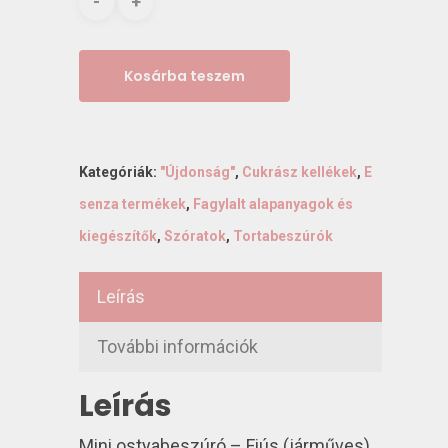
Kosárba teszem
Kategóriák:
"Újdonság"
,
Cukrász kellékek
,
E
senza termékek
,
Fagylalt alapanyagok és
kiegészítők
,
Szóratok
,
Tortabeszúrók
Leírás
További információk
Leírás
Mini ostyabeszúró – Fiús (járműves)