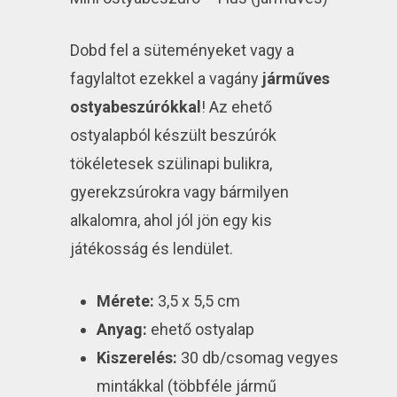
Dobd fel a süteményeket vagy a
fagylaltot ezekkel a vagány
járműves
ostyabeszúrókkal
! Az ehető
ostyalapból készült beszúrók
tökéletesek szülinapi bulikra,
gyerekzsúrokra vagy bármilyen
alkalomra, ahol jól jön egy kis
játékosság és lendület.
Mérete:
3,5 x 5,5 cm
Anyag:
ehető ostyalap
Kiszerelés:
30 db/csomag vegyes
mintákkal (többféle jármű