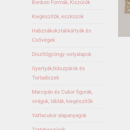
Bonbon Formák, Kiszúrók
Kiegészítők, eszközök
Habzsákok,Habkártyák és
Csővégek
Díszítőgyöngy-ostyalapok
Gyertyák,Nászpárok és
Tortadíszek
Marcipán és Cukor figurák,
virágok, táblák, kiegészítők
Vattacukor alapanyagok
Tortabeszúrók