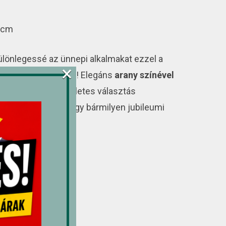
 cm
ülönlegessé az ünnepi alkalmakat ezzel a
×
ás számgyertyával
! Elegáns
arany színével
magasságával
tökéletes választás
a, évfordulókra vagy bármilyen jubileumi