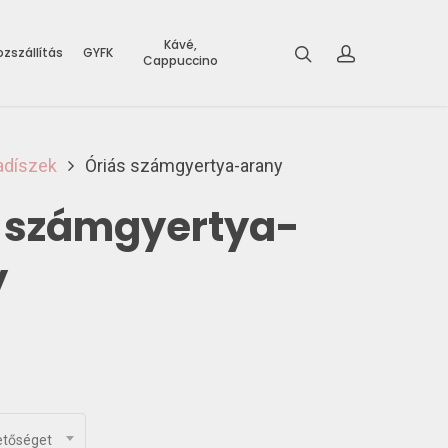
Kávé,
zszállítás
GYFK
Cappuccino
adíszek
Óriás számgyertya-arany
s számgyertya-
y
etőséget