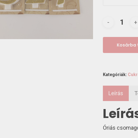
Kosárba
Kategóriák:
Cukr
Leírás
T
Leírá
Óriás csomago