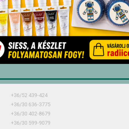
Üzletünk
Debrecen, Monostorpályi út 9-11, 4030
+36/52 439-424
+36/30 636-3775
+36/30 402-8679
+36/30 599-9079