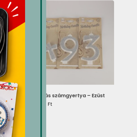
l 30 g
Óriás számgyertya – Ezüst
923
Ft