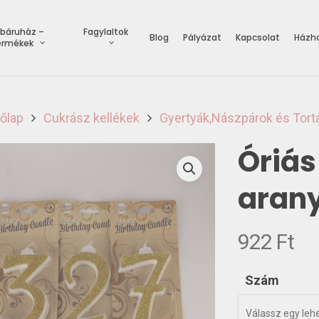
báruház –
Fagylaltok
Blog
Pályázat
Kapcsolat
Házho
ermékek
őlap
Cukrász kellékek
Gyertyák,Nászpárok és Tort
Óriá
aran
922
Ft
Szám
Válassz egy leh