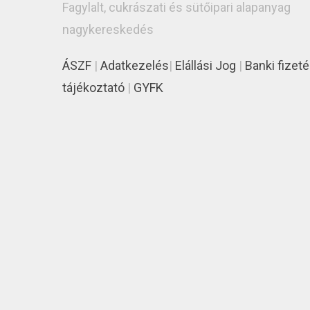
Fagylalt, cukrászati és sütőipari alapanyag
nagykereskedés
ÁSZF
|
Adatkezelés
|
Elállási Jog
|
Banki fizeté
tájékoztató
|
GYFK