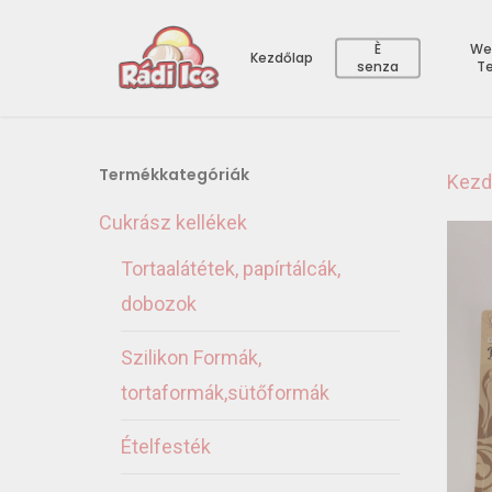
È
We
Kezdőlap
senza
T
Termékkategóriák
Kezd
Cukrász kellékek
Tortaalátétek, papírtálcák,
dobozok
Szilikon Formák,
tortaformák,sütőformák
Ételfesték