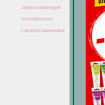
Jégkása alapanyagok
-Készletkisöprés
Cukrászati alapanyagok
H
1