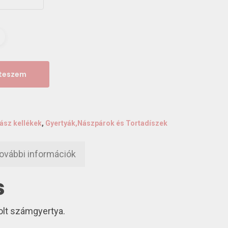
 teszem
ász kellékek
,
Gyertyák,Nászpárok és Tortadíszek
ovábbi információk
s
lt számgyertya.