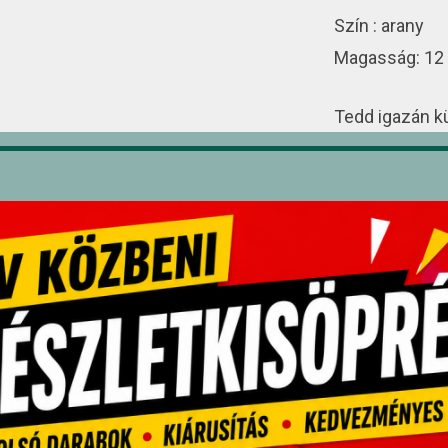
Szín : arany
Magasság: 12
Tedd igazán k
lenyűgöző
óri
és
12 cm-es 
születésnapokr
eseményre.
pcsolódó termékek