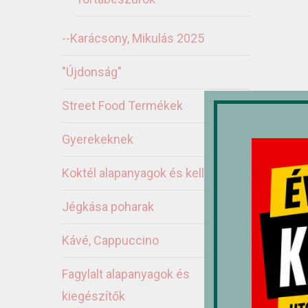
--Karácsony, Mikulás 2025
"Újdonság"
Street Food Termékek
Gyerekeknek
Koktél alapanyagok és kellékek
Jégkása poharak
Kávé, Cappuccino
Fagylalt alapanyagok és
Ka
kiegészítők