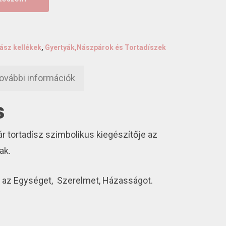
ász kellékek
,
Gyertyák,Nászpárok és Tortadíszek
ovábbi információk
s
r tortadísz szimbolikus kiegészítője az
ak.
i az Egységet, Szerelmet, Házasságot.