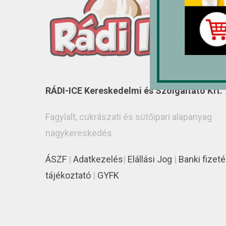
RÁDI-ICE Kereskedelmi és Szolgáltató Kft.
Fagylalt, cukrászati és sütőipari alapanyag
nagykereskedés
ÁSZF
|
Adatkezelés
|
Elállási Jog
|
Banki fizeté
tájékoztató
|
GYFK