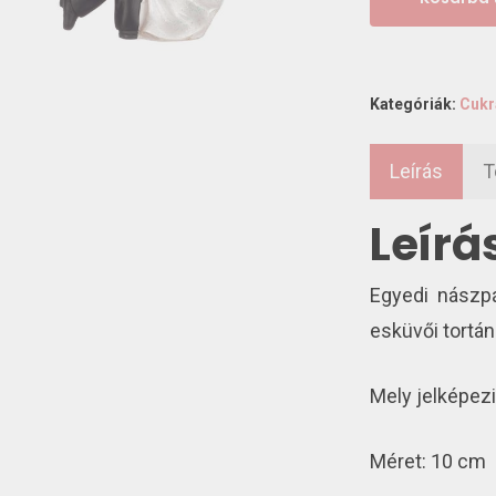
Kategóriák:
Cukr
Leírás
T
Leírá
Egyedi nászpá
esküvői tortán
Mely jelképez
Méret: 10 cm