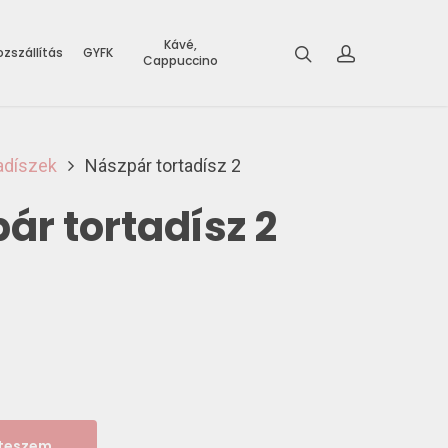
Kávé,
zszállítás
GYFK
Cappuccino
adíszek
Nászpár tortadísz 2
ár tortadísz 2
 teszem