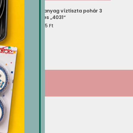
Műanyag víztiszta pohár 3
dl-es „4031”
1,835
Ft