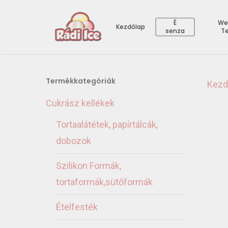
È
We
Kezdőlap
senza
T
Termékkategóriák
Kezd
Cukrász kellékek
Tortaalátétek, papírtálcák,
dobozok
Szilikon Formák,
tortaformák,sütőformák
Ételfesték