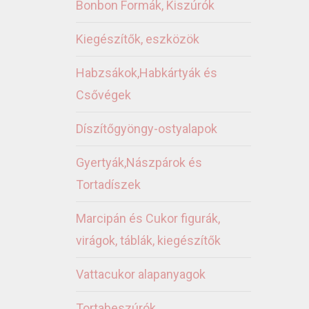
Bonbon Formák, Kiszúrók
Kiegészítők, eszközök
Habzsákok,Habkártyák és
Csővégek
Díszítőgyöngy-ostyalapok
Gyertyák,Nászpárok és
Tortadíszek
Marcipán és Cukor figurák,
virágok, táblák, kiegészítők
Vattacukor alapanyagok
Tortabeszúrók