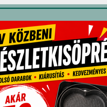
28494
pcsolódó termékek