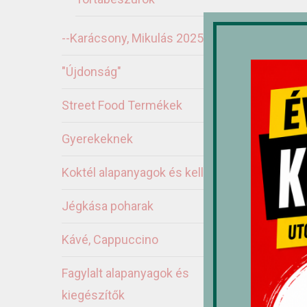
--Karácsony, Mikulás 2025
"Újdonság"
Ka
Street Food Termékek
Gyerekeknek
Koktél alapanyagok és kellékek
Jégkása poharak
Kávé, Cappuccino
Fagylalt alapanyagok és
kiegészítők