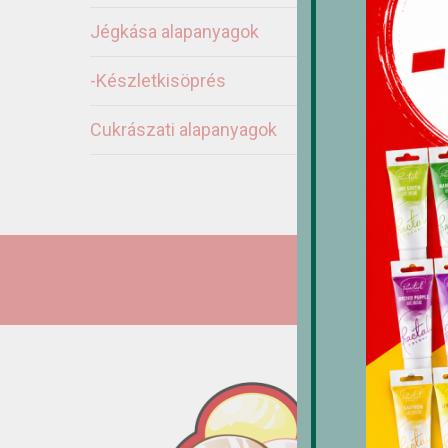
Jégkása alapanyagok
M
d
-Készletkisöprés
7
Cukrászati alapanyagok