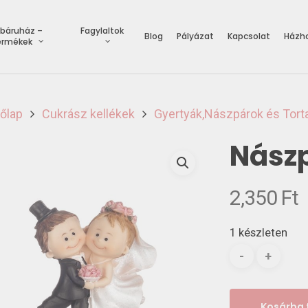
báruház –
Fagylaltok
Blog
Pályázat
Kapcsolat
Házho
ermékek
őlap
Cukrász kellékek
Gyertyák,Nászpárok és Tort
Nászp
2,350
Ft
1 készleten
Kosárba