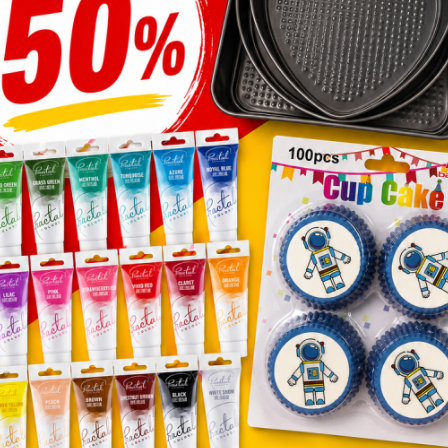
űanyag pohár víztiszta 2
Óriás gyertya- fehér
l-es „4021”
550
Ft
80
Ft
Üzletünk