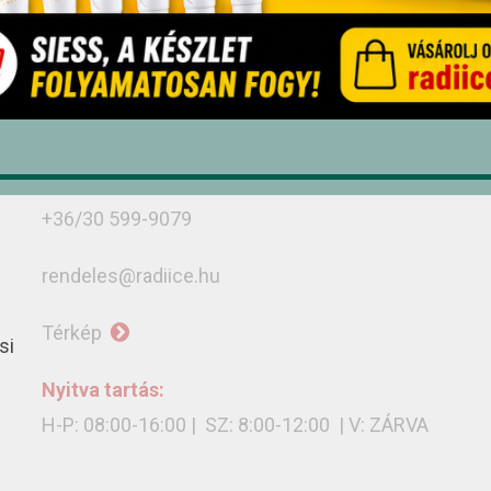
Debrecen, Monostorpályi út 9-11, 4030
+36/52 439-424
+36/30 636-3775
+36/30 402-8679
+36/30 599-9079
rendeles@radiice.hu
Térkép
si
Nyitva tartás:
H-P: 08:00-16:00 | SZ: 8:00-12:00 | V: ZÁRVA