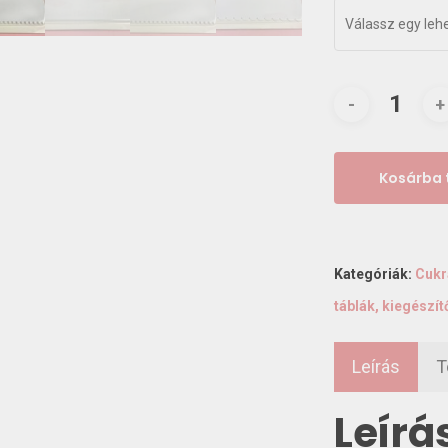
Válassz egy leh
Kosárba
Kategóriák:
Cukr
táblák, kiegészít
Leírás
T
Leírá