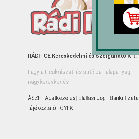
RÁDI-ICE Kereskedelmi és Szolgáltató Kft.
Fagylalt, cukrászati és sütőipari alapanyag
nagykereskedés
ÁSZF
|
Adatkezelés
|
Elállási Jog
|
Banki fizeté
tájékoztató
|
GYFK