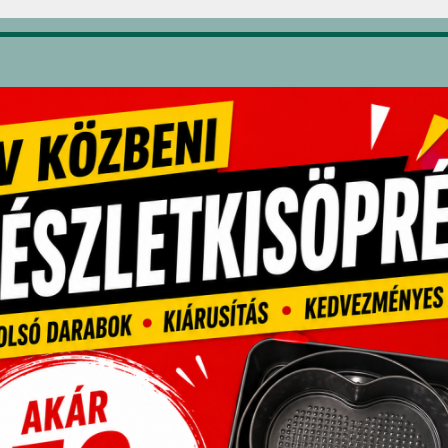
Tortasimító –
süteményeidet,
pcsolódó termékek
Akció!