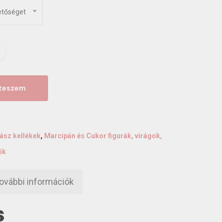
etőséget
 teszem
ász kellékek
,
Marcipán és Cukor figurák, virágok,
ők
ovábbi információk
s