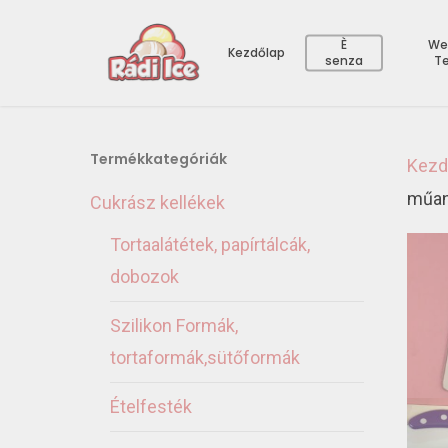
È
We
Kezdőlap
senza
T
Termékkategóriák
Kezd
műan
Cukrász kellékek
Tortaalátétek, papírtálcák,
dobozok
Szilikon Formák,
tortaformák,sütőformák
Ételfesték