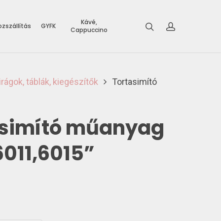
Kávé,
zszállítás
GYFK
Cappuccino
rágok, táblák, kiegészítők
Tortasimító
asimító műanyag
6011,6015”