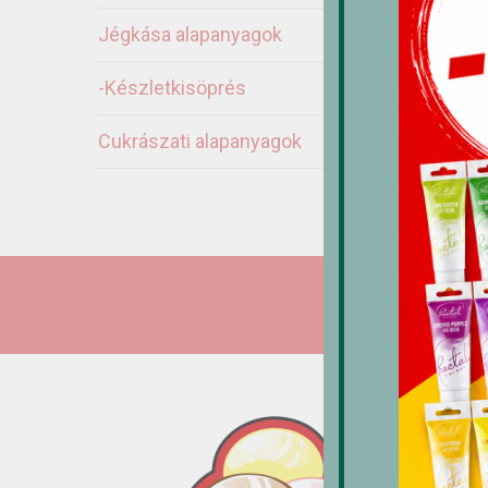
Jégkása alapanyagok
M
-Készletkisöprés
c
7
Cukrászati alapanyagok