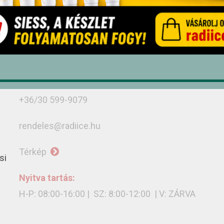
Debrecen, Monostorpályi út 9-11, 4030
+36/52 439-424
+36/30 636-3775
+36/30 402-8679
+36/30 599-9079
rendeles@radiice.hu
Térkép
si
Nyitva tartás:
H-P: 08:00-16:00 | SZ: 8:00-12:00 | V: ZÁRVA