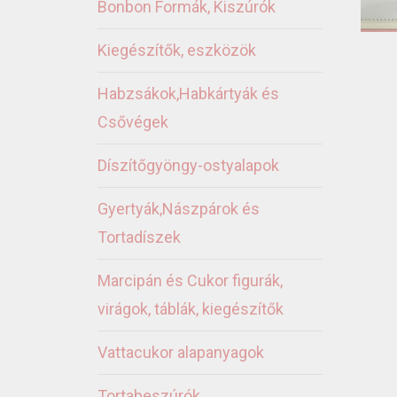
Bonbon Formák, Kiszúrók
Kiegészítők, eszközök
Habzsákok,Habkártyák és
Csővégek
Díszítőgyöngy-ostyalapok
Gyertyák,Nászpárok és
Tortadíszek
Marcipán és Cukor figurák,
virágok, táblák, kiegészítők
Vattacukor alapanyagok
Tortabeszúrók