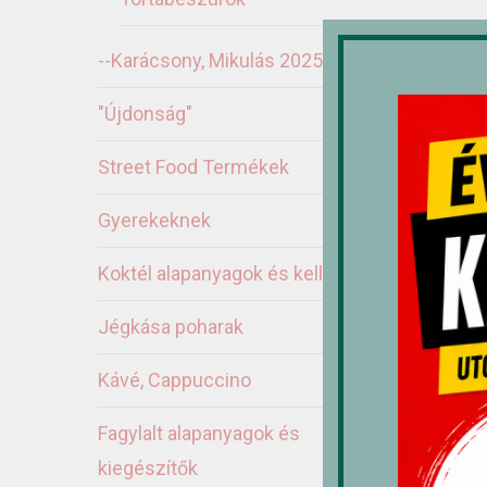
--Karácsony, Mikulás 2025
"Újdonság"
Street Food Termékek
Ka
Gyerekeknek
Koktél alapanyagok és kellékek
Jégkása poharak
Kávé, Cappuccino
Fagylalt alapanyagok és
kiegészítők