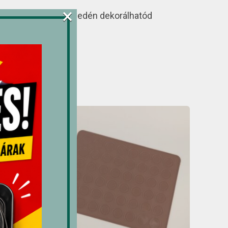
×
 segítségével könnyedén dekorálhatód
 tortáidat.