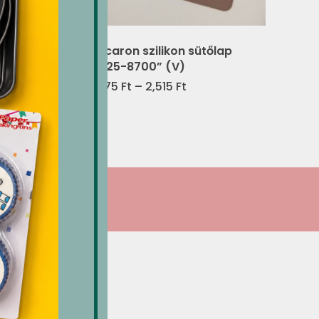
szúró
Macaron szilikon sütőlap
” (V)
„5525-8700” (V)
t
Ártartomány:
2,375
Ft
–
2,515
Ft
2,375 Ft
-
2,515 Ft