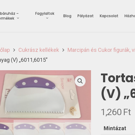
báruház –
Fagylaltok
Blog
Pályázat
Kapcsolat
Házho
ermékek
őlap
Cukrász kellékek
Marcipán és Cukor figurák, vi
yag (V) „6011,6015”
Tort
(V) „
1,260
Ft
Mintázat