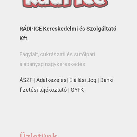
RÁDI-ICE Kereskedelmi és Szolgáltató
Kft.
Fagylalt, cukrászati és sütőipari
alapanyag nagykereskedés
ÁSZF
|
Adatkezelés
|
Elállási Jog
|
Banki
fizetési tájékoztató
|
GYFK
Üzletünk