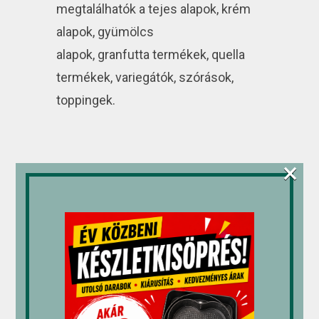
megtalálhatók a tejes alapok, krém
alapok, gyümölcs
alapok, granfutta termékek, quella
termékek, variegátók, szórások,
toppingek.
×
Kapcsolódó termékek
Akció!
M-gél
Színes
Mec3