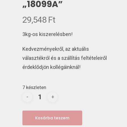
„18099A”
29,548
Ft
3kg-os kiszerelésben!
Kedvezményekről, az aktuális
választékról és a szállítás feltételeiről
érdeklődjön kollégáinknál!
7 készleten
Kosárba teszem