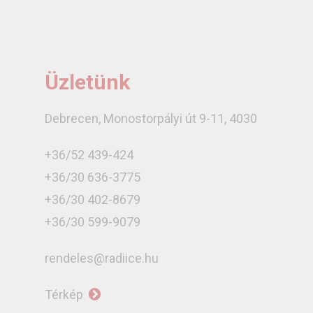
Üzletünk
Debrecen, Monostorpályi út 9-11, 4030
+36/52 439-424
+36/30 636-3775
+36/30 402-8679
+36/30 599-9079
rendeles@radiice.hu
Térkép