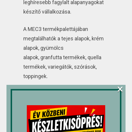
leghíresebb fagylalt alapanyagokat
készítő vállalkozása.
A MEC3 termékpalettájában
megtalálhatók a tejes alapok, krém
alapok, gyümölcs
alapok, granfutta termékek, quella
termékek, variegátók, szórások,
toppingek.
×
Kapcsolódó termékek