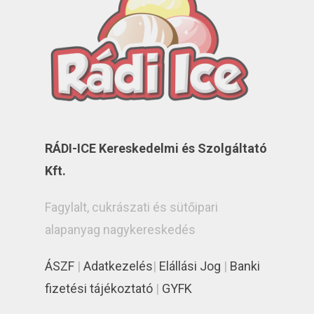
RÁDI-ICE Kereskedelmi és Szolgáltató
Kft.
Fagylalt, cukrászati és sütőipari
alapanyag nagykereskedés
ÁSZF
|
Adatkezelés
|
Elállási Jog
|
Banki
fizetési tájékoztató
|
GYFK