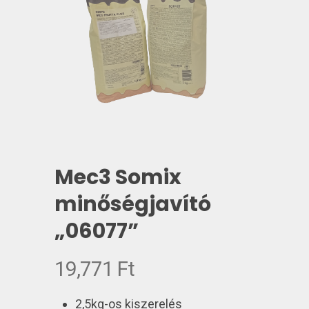
Mec3 Somix
minőségjavító
„06077”
19,771
Ft
2,5kg-os kiszerelés