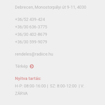
Debrecen, Monostorpályi út 9-11, 4030
+36/52 439-424
+36/30 636-3775
+36/30 402-8679
+36/30 599-9079
rendeles@radiice.hu
Térkép
Nyitva tartás:
H-P: 08:00-16:00 | SZ: 8:00-12:00 | V:
ZÁRVA