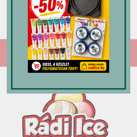
mintás
öntet
fagylalt
kehely
karamell
adagoló
500 ml
1,2 kg
kanál
1/24 4
4,128
Ft
3,380
Ft
dkg
18,165
Ft