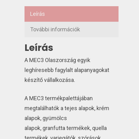
Leírás
További információk
Leírás
A MEC3 Olaszország egyik
leghíresebb fagylalt alapanyagokat
készítő vállalkozása.
A MEC3 termékpalettájában
megtalálhatók a tejes alapok, krém
alapok, gyümölcs
alapok, granfutta termékek, quella
termékek, variegátók, szórások,