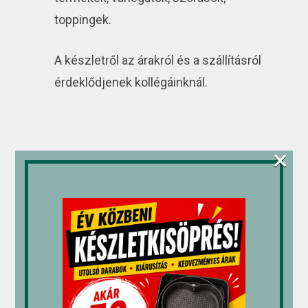
toppingek.
A készletről az árakról és a szállításról
érdeklődjenek kollégáinknál.
×
Kapcsolódó termékek
Fagyis
M-gél
Stöckel