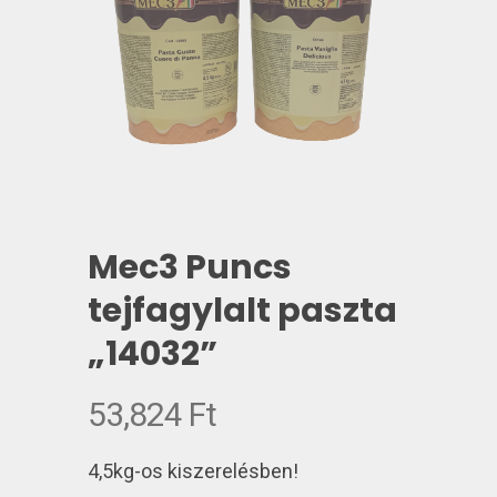
Mec3 Puncs
tejfagylalt paszta
„14032”
53,824
Ft
4,5kg-os kiszerelésben!