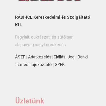
RÁDI-ICE Kereskedelmi és Szolgáltató
Kft.
Fagylalt, cukrászati és sütőipari
alapanyag nagykereskedés
ÁSZF
|
Adatkezelés
|
Elállási Jog
|
Banki
fizetési tájékoztató
|
GYFK
Üzletünk