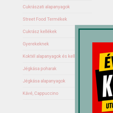
Cukrászati alapanyagok
Street Food Termékek
Cukrász kellékek
Gyerekeknek
Koktél alapanyagok és kellékek
Jégkása poharak
Jégkása alapanyagok
Ka
Kávé, Cappuccino