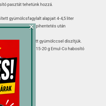
ító pasztát tehetünk hozzá.
ett gyümölcsfagylalt alapjait 4-4,5 liter
×
el elkeverve 20 perc pihentetés után
friss vagy fagyasztott gyümölccsel díszítjük.
zben igény szerint 15-20 g Emul-Co habosító
ünk hozzá.