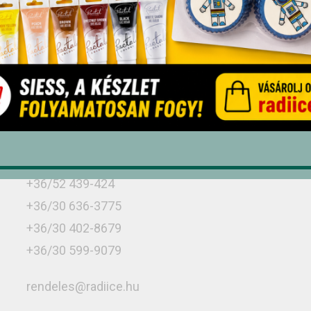
Üzletünk
Debrecen, Monostorpályi út 9-11, 4030
+36/52 439-424
+36/30 636-3775
+36/30 402-8679
+36/30 599-9079
rendeles@radiice.hu