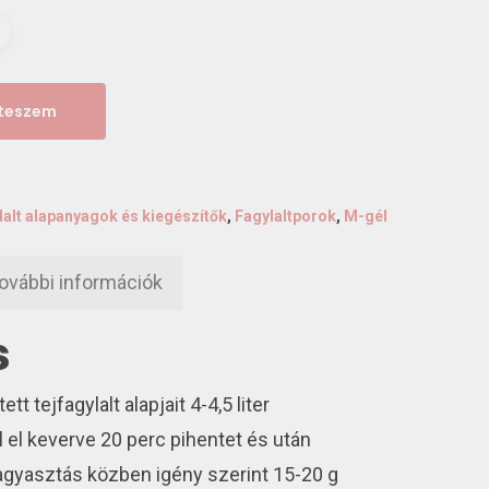
 teszem
lalt alapanyagok és kiegészítők
,
Fagylaltporok
,
M-gél
ovábbi információk
s
tt tejfagylalt alapjait 4-4,5 liter
el el keverve 20 perc pihentet és után
fagyasztás közben igény szerint 15-20 g