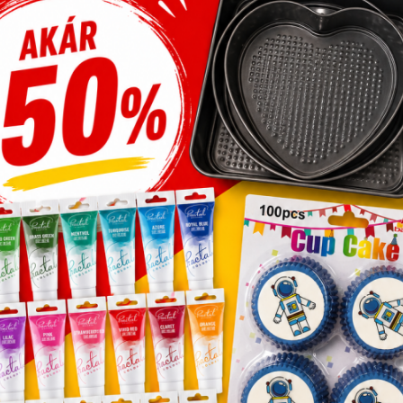
ec3 öntet karamell 1 kg
Mec3 öntet Stracciat
0,8 kg
,034
Ft
8,113
Ft