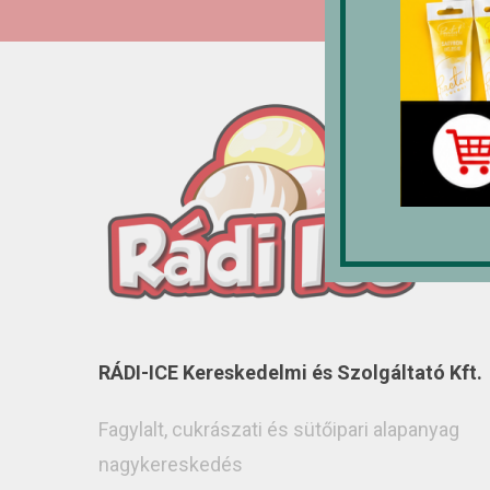
RÁDI-ICE Kereskedelmi és Szolgáltató Kft.
Fagylalt, cukrászati és sütőipari alapanyag
nagykereskedés