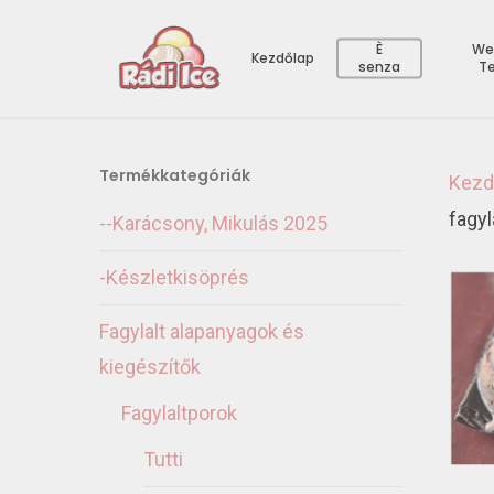
È
We
Kezdőlap
senza
T
Termékkategóriák
Kezd
fagyl
--Karácsony, Mikulás 2025
-Készletkisöprés
Fagylalt alapanyagok és
kiegészítők
Fagylaltporok
Tutti