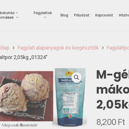
báruház –
Fagylaltok
Blog
Pályázat
Kapcsolat
Házho
ermékek
őlap
Fagylalt alapanyagok és kiegészítők
Fagylaltp
altpor 2,05kg „01324”
M-gé
mákos
2,05k
8,200
Ft