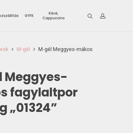
Kávé,
zszállítás
GYFK
Cappuccino
orok
M-gél
M-gél Meggyes-mákos
l Meggyes-
 fagylaltpor
g „01324”