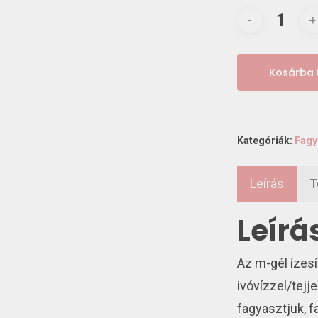
Kosárba
Kategóriák:
Fagy
Leírás
T
Leírá
Az m-gél ízesíte
ivóvízzel/tejj
fagyasztjuk, 