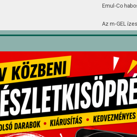
Emul-Co habos
Az m-GEL ízesít
ivóvízzel/tejj
fagyasztjuk,
ízlés szerint 
Fagyasztás kö
pasztát tehet
pcsolódó termékek