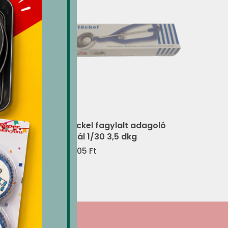
ella
Stöckel fagylalt adagoló
kanál 1/30 3,5 dkg
18,805
Ft