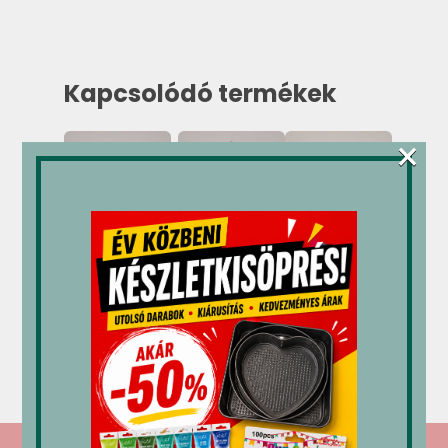
Kapcsolódó termékek
×
M-gél
M-gél
Étcsokoládé
öntet
öntet
csepp
karamell
dermedő
(sütésálló)
1,2 kg
csokoládé
500 g
1 kg
3,380
Ft
4,350
Ft
4,220
Ft