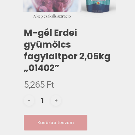
M-gél Erdei
gyümölcs
fagylaltpor 2,05kg
„01402”
5,265
Ft
Kosárba teszem