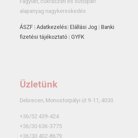
Fagylalt, cukrászati és sütőipari
alapanyag nagykereskedés
ÁSZF
|
Adatkezelés
|
Elállási Jog
|
Banki
fizetési tájékoztató
|
GYFK
Üzletünk
Debrecen, Monostorpályi út 9-11, 4030
+36/52 439-424
+36/30 636-3775
+36/30 402-8679