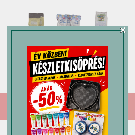
×
Mec3
Tutti
PreGel
Soft
Vanília
Sprintek
ice
fagylaltpor
vanília
„2101101”
fagylaltpor
7,762
Ft
„19300”
9,323
Ft