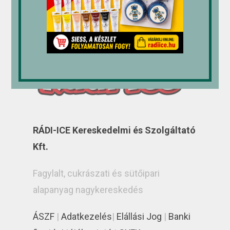
RÁDI-ICE Kereskedelmi és Szolgáltató
Kft.
Fagylalt, cukrászati és sütőipari
alapanyag nagykereskedés
ÁSZF
|
Adatkezelés
|
Elállási Jog
|
Banki