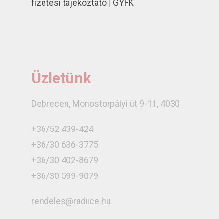
fizetési tájékoztató
|
GYFK
Üzletünk
Debrecen, Monostorpályi út 9-11, 4030
+36/52 439-424
+36/30 636-3775
+36/30 402-8679
+36/30 599-9079
rendeles@radiice.hu