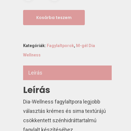
Kosárba teszem
Kategóriák:
Fagylaltporok
,
M-gél Dia
Wellness
Leírás
Leírás
Dia-Wellness fagylaltpora legjobb
választás krémes és sima textúrájú
csökkentett szénhidráttartalmú
fagylalt készítéséhez.