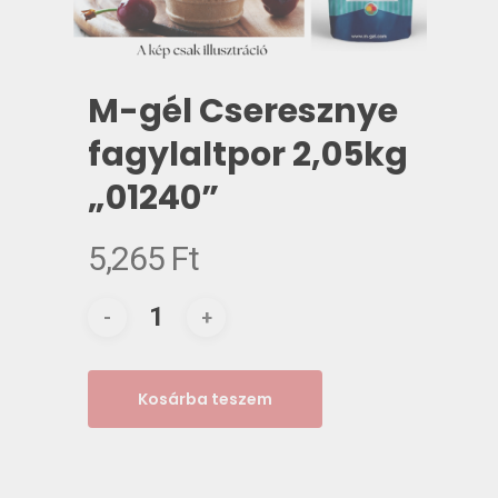
M-gél Cseresznye
fagylaltpor 2,05kg
„01240”
5,265
Ft
Kosárba teszem