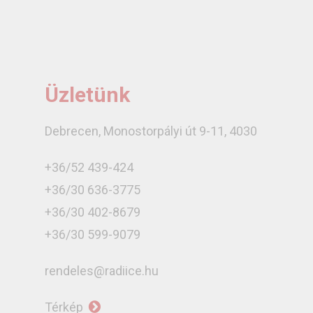
Üzletünk
Debrecen, Monostorpályi út 9-11, 4030
+36/52 439-424
+36/30 636-3775
+36/30 402-8679
+36/30 599-9079
rendeles@radiice.hu
Térkép