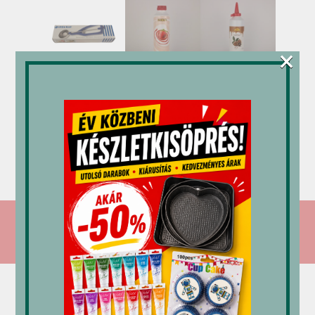
×
Stöckel
Mec3
M-gél
fagylalt
öntet
öntet
adagoló
eper 1
dió 1,2
kanál
kg
kg
1/24 4
6,046
Ft
2,565
Ft
dkg
18,165
Ft