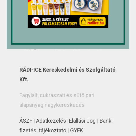
RÁDI-ICE Kereskedelmi és Szolgáltató
Kft.
Fagylalt, cukrászati és sütőipari
alapanyag nagykereskedés
ÁSZF
|
Adatkezelés
|
Elállási Jog
|
Banki
fizetési tájékoztató
|
GYFK