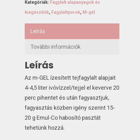
Kategóriák:
Fagylalt alapanyagok és
kiegészítők
,
Fagylaltporok
,
M-gél
Leírás
További információk
Leírás
Az m-GEL ízesített tejfagylalt alapjait
4-4,5 liter ivóvízzel/tejjel el keverve 20
perc pihentet és után fagyasztjuk,
fagyasztás közben igény szerint 15-
20 g Emul-Co habosító pasztát
tehetünk hozzá.