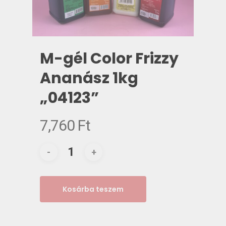
M-gél Color Frizzy
Ananász 1kg
„04123”
7,760
Ft
Kosárba teszem