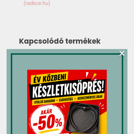
(radiice.hu)
Kapcsolódó termékek
×
M-gél
M-gél
M-gél
Color
Color
Color
Frizzy
Frizzy
Frizzy
Sárgadinnye
Cola
Narancs
1kg
1kg
1kg
„04180”
„04077”
„04159”