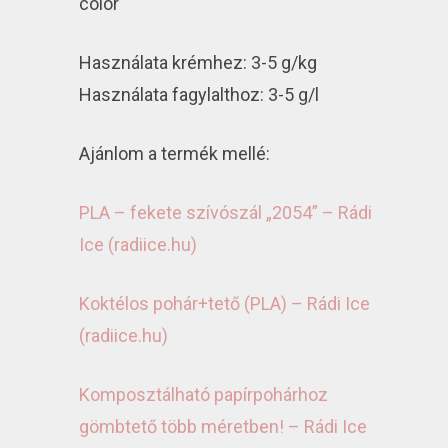
color
Használata krémhez: 3-5 g/kg
Használata fagylalthoz: 3-5 g/l
Ajánlom a termék mellé:
PLA – fekete szívószál „2054” – Rádi
Ice (radiice.hu)
Koktélos pohár+tető (PLA) – Rádi Ice
(radiice.hu)
Komposztálható papírpohárhoz
gömbtető több méretben! – Rádi Ice