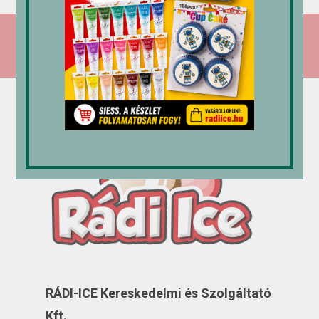
7,890
Ft
6,150
Ft
7,700
Ft
RÁDI-ICE Kereskedelmi és Szolgáltató
Kft.