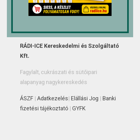
RÁDI-ICE Kereskedelmi és Szolgáltató
Kft.
Fagylalt, cukrászati és sütőipari
alapanyag nagykereskedés
ÁSZF
|
Adatkezelés
|
Elállási Jog
|
Banki
fizetési tájékoztató
|
GYFK