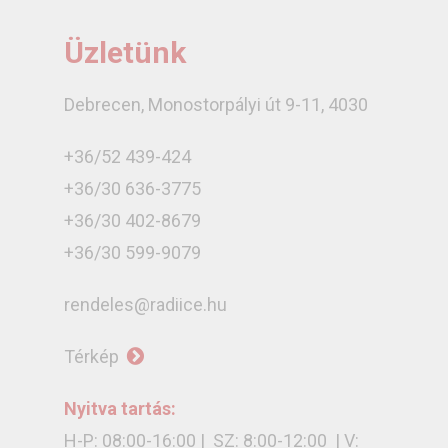
Üzletünk
Debrecen, Monostorpályi út 9-11, 4030
+36/52 439-424
+36/30 636-3775
+36/30 402-8679
+36/30 599-9079
rendeles@radiice.hu
Térkép
Nyitva tartás:
H-P: 08:00-16:00 | SZ: 8:00-12:00 | V: