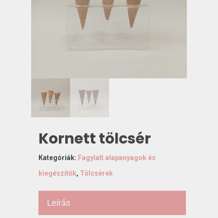
Kornett tölcsér
Kategóriák:
Fagylalt alapanyagok és
kiegészítők
,
Tölcsérek
Leírás