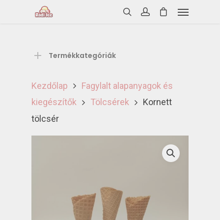
Termékkategóriák
Kezdőlap
Fagylalt alapanyagok és
kiegészítők
Tölcsérek
Kornett
tölcsér