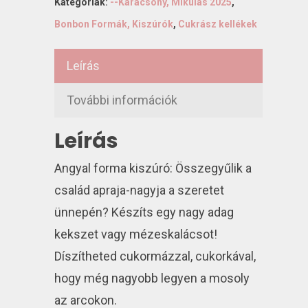
Kategóriák:
--Karácsony, Mikulás 2025
,
Bonbon Formák, Kiszúrók
,
Cukrász kellékek
Leírás
További információk
Leírás
Angyal forma kiszúró: Összegyűlik a
család apraja-nagyja a szeretet
ünnepén? Készíts egy nagy adag
kekszet vagy mézeskalácsot!
Díszítheted cukormázzal, cukorkával,
hogy még nagyobb legyen a mosoly
az arcokon.