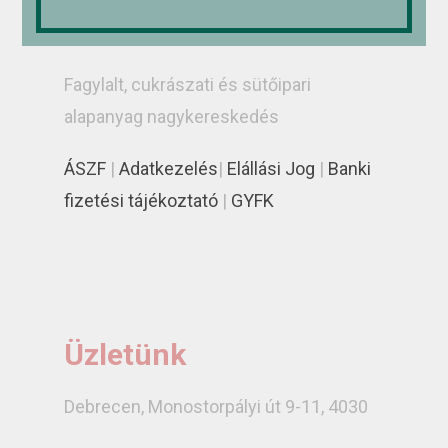
RÁDI-ICE Kereskedelmi és Szolgáltató
Kft.
Fagylalt, cukrászati és sütőipari
alapanyag nagykereskedés
ÁSZF
|
Adatkezelés
|
Elállási Jog
|
Banki
fizetési tájékoztató
|
GYFK
Üzletünk
Debrecen, Monostorpályi út 9-11, 4030