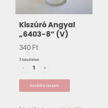
Kiszúró Angyal
„6403-8” (V)
340
Ft
3 készleten
Kosárba teszem