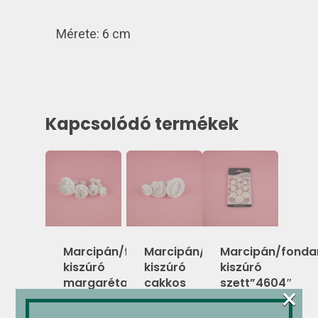
Mérete: 6 cm
Kapcsolódó termékek
Marcipán/fondant
Marcipán/fondant
Marcipán/fonda
kiszúró
kiszúró
kiszúró
margaréta
cakkos
szett”4604″
×
4 db-
szélű
(V)
os
levél