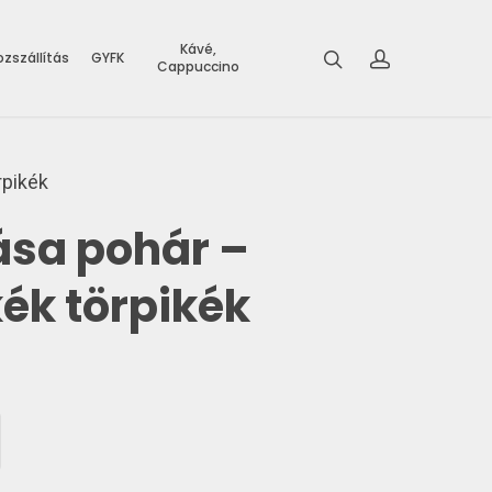
Kávé,
zszállítás
GYFK
Cappuccino
rpikék
sa pohár –
ék törpikék