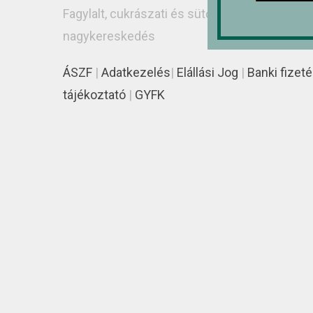
Fagylalt, cukrászati és sütőipari alapanyag
nagykereskedés
ÁSZF
|
Adatkezelés
|
Elállási Jog
|
Banki fizeté
tájékoztató
|
GYFK