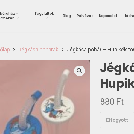
báruház –
Fagylaltok
Blog
Pályázat
Kapcsolat
Házho
ermékek
őlap
Jégkása poharak
Jégkása pohár – Hupikék tö
Jégká
Hupik
880
Ft
Elfogyott