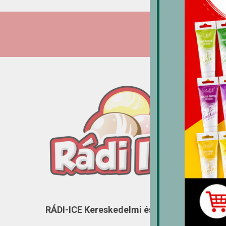
RÁDI-ICE Kereskedelmi és Szolgáltató Kft.