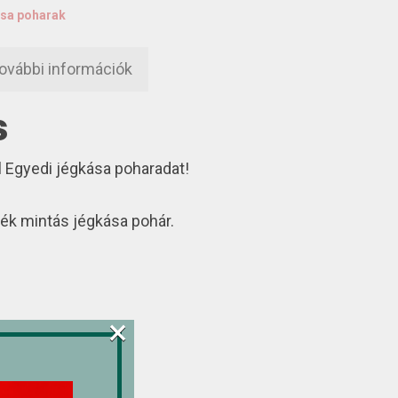
sa poharak
ovábbi információk
s
 Egyedi jégkása poharadat!
kék mintás jégkása pohár.
×