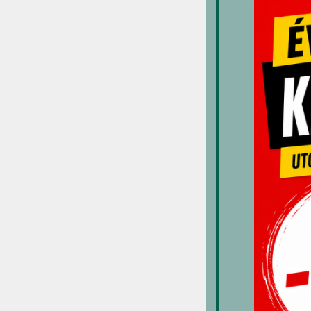
K
p
H
2