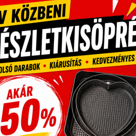
omposztálható
Komposztálható
apírpohár – Shake,
papírpohárhoz göm
ókristály
több méretben!
Ártartomány:
Ár
,451
Ft
–
3,863
Ft
2,299
Ft
–
2,896
Ft
2,451 Ft
2,2
-
-
3,863 Ft
2,8