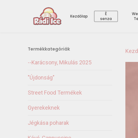
È
We
Kezdőlap
senza
T
Termékkategóriák
Kezd
--Karácsony, Mikulás 2025
"Újdonság"
Street Food Termékek
Gyerekeknek
Jégkása poharak
Kávé, Cappuccino