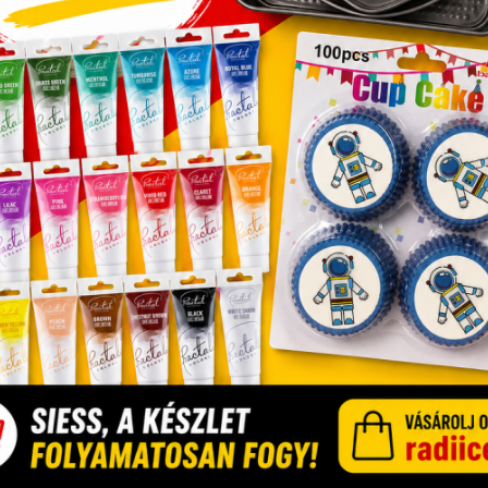
Üzletünk
Debrecen, Monostorpályi út 9-11, 4030
+36/52 439-424
+36/30 636-3775
+36/30 402-8679
+36/30 599-9079