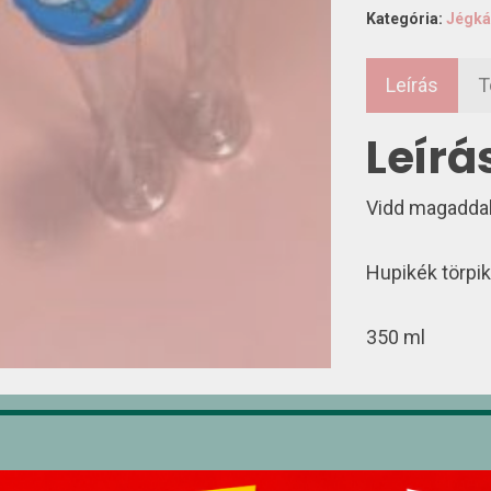
Kategória:
Jégká
Leírás
T
Leírá
Vidd magaddal
Hupikék törpi
350 ml
pcsolódó termékek