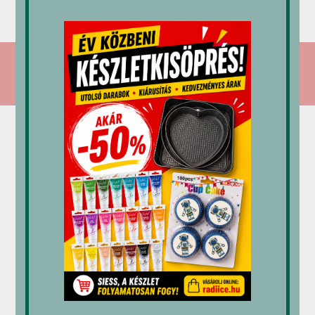
6,545
Ft
2,470
Ft
4,675
Ft