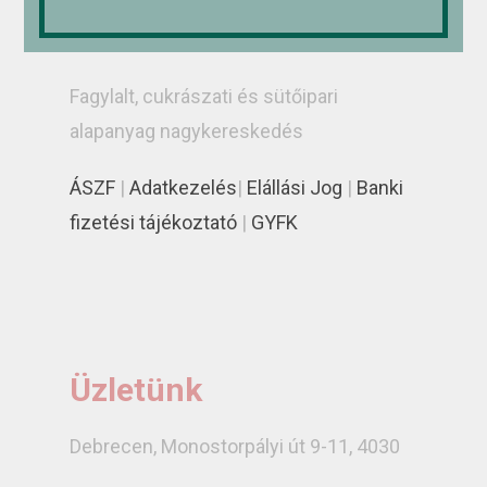
RÁDI-ICE Kereskedelmi és Szolgáltató
Kft.
Fagylalt, cukrászati és sütőipari
alapanyag nagykereskedés
ÁSZF
|
Adatkezelés
|
Elállási Jog
|
Banki
fizetési tájékoztató
|
GYFK
Üzletünk
Debrecen, Monostorpályi út 9-11, 4030