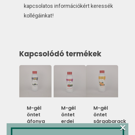
kapcsolatos információkért keressék
kollégáinkat!
Kapcsolódó termékek
M-gél
M-gél
M-gél
öntet
öntet
öntet
áfonya
erdei
sárgabarack
×
1,1kg
gyümölcs
1,2 kg
1,2 kg