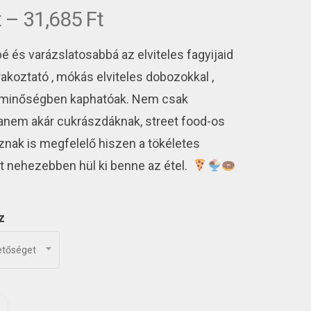
Ártartomány:
t
–
31,685
Ft
13,501 Ft
 és varázslatosabbá az elviteles fagyijaid
-
31,685 Ft
akoztató , mókás elviteles dobozokkal ,
 minőségben kaphatóak. Nem csak
anem akár cukrászdáknak, street food-os
znak is megfelelő hiszen a tökéletes
tt nehezebben hül ki benne az étel.
z
etőséget