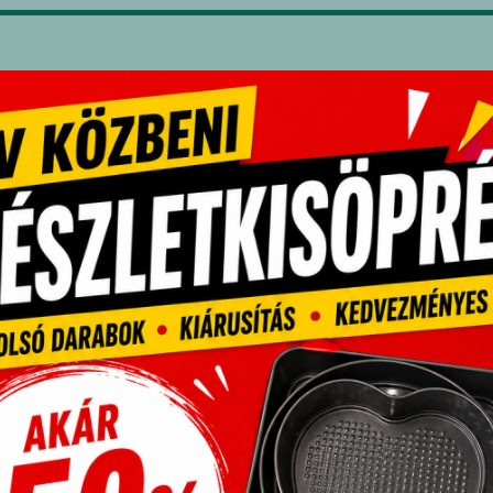
elviteles dobo
hőtartása mia
Anyaga :
Anyag:
Hab
néven hung
Kialakítás
szorosan z
érdekében
100 db / cso
Nézz szét a tö
https://radiic