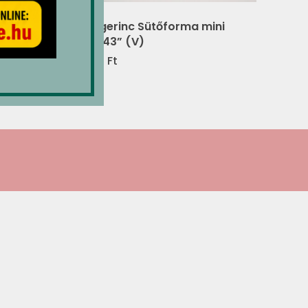
Őzgerinc Sütőforma mini
„5743” (V)
980
Ft