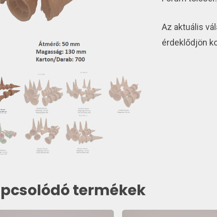
Az aktuális vál
érdeklődjön ko
pcsolódó termékek