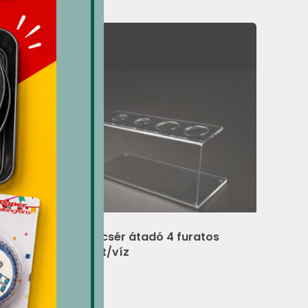
T6
Tölcsér átadó 4 furatos
füst/víz