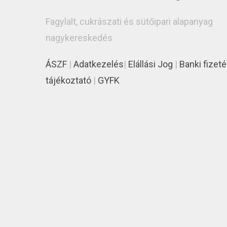
Fagylalt, cukrászati és sütőipari alapanyag
nagykereskedés
ÁSZF
|
Adatkezelés
|
Elállási Jog
|
Banki fizeté
tájékoztató
|
GYFK