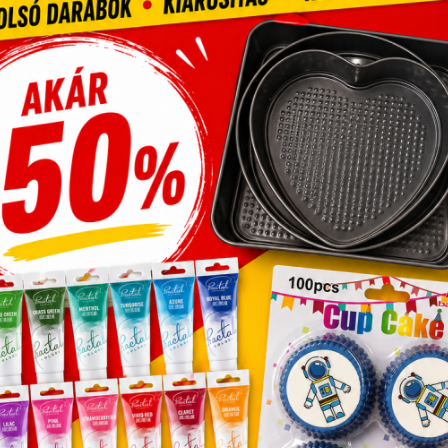
ölcsértartó forgatható R6
Tölcsértároló füst T