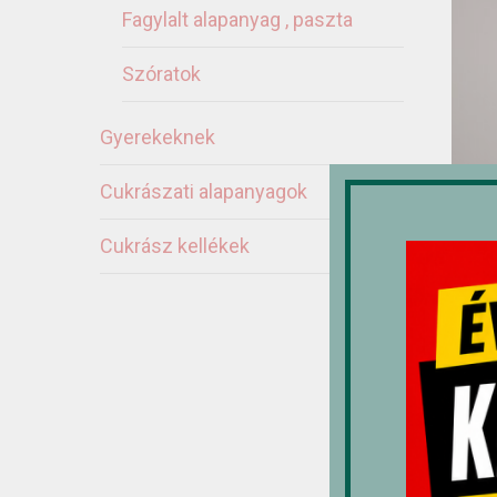
Fagylalt alapanyag , paszta
Szóratok
Gyerekeknek
Cukrászati alapanyagok
Cukrász kellékek
M
3
Ér