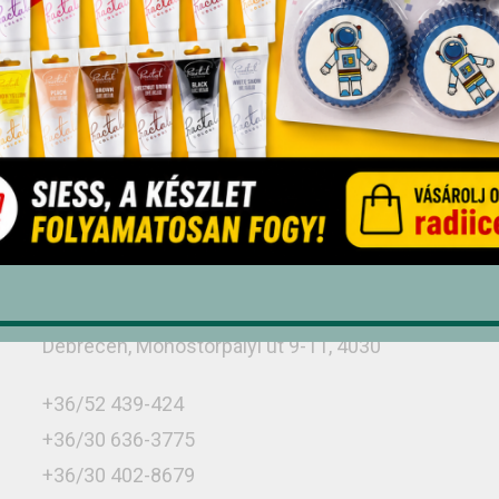
Üzletünk
Debrecen, Monostorpályi út 9-11, 4030
+36/52 439-424
+36/30 636-3775
+36/30 402-8679