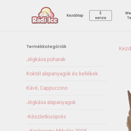
È
We
Kezdőlap
senza
T
Termékkategóriák
Kezd
Jégkása poharak
Koktél alapanyagok és kellékek
Kávé, Cappuccino
Jégkása alapanyagok
-Készletkisöprés
--Karácsony, Mikulás 2025