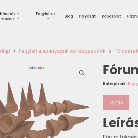
báruház –
Fagylaltok
Blog
Pályázat
Kapcsolat
Házho
ermékek
őlap
Fagylalt alapanyagok és kiegészítők
Tölcsére
Fórum
Kategóriák:
Fagy
Leírás
Leírá
Fórum tölcsér.