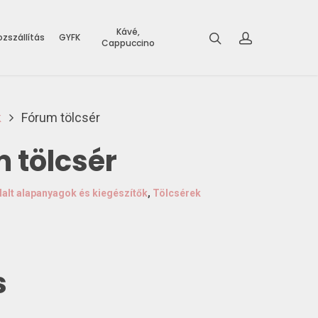
Kávé,
zszállítás
GYFK
Cappuccino
k
Fórum tölcsér
 tölcsér
lalt alapanyagok és kiegészítők
,
Tölcsérek
s