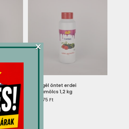
×
 1,2 kg
M-gél öntet erdei
gyümölcs 1,2 kg
4,675
Ft