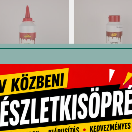
-gél öntet meggy 1,2 kg
M-gél öntet karamell
,560
Ft
3,380
Ft
dekelhetnek még…