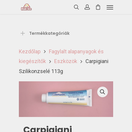
Termékkategóriák
Kezdőlap
Fagylalt alapanyagok és
kiegészítők
Eszközök
Carpigiani
Szilikonzselé 113g
Carpigiani