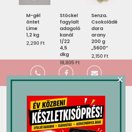
M-gél
Stöckel
Senza.
öntet
fagylalt
Csokoládé
Lime
adagoló
dara
1,2 kg
kanál
arany
1/22
200 g
2,290
Ft
4,5
„5600”
dkg
2,150
Ft
18,805
Ft
×