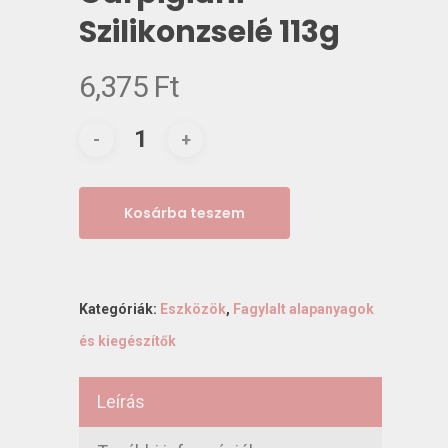
Szilikonzselé 113g
6,375
Ft
Kosárba teszem
Kategóriák:
Eszközök
,
Fagylalt alapanyagok
és kiegészítők
Leírás