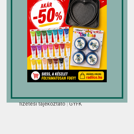
RÁDI-ICE Kereskedelmi és Szolgáltató
Kft.
Fagylalt, cukrászati és sütőipari
alapanyag nagykereskedés
ÁSZF
|
Adatkezelés
|
Elállási Jog
|
Banki
fizetési tájékoztató
|
GYFK