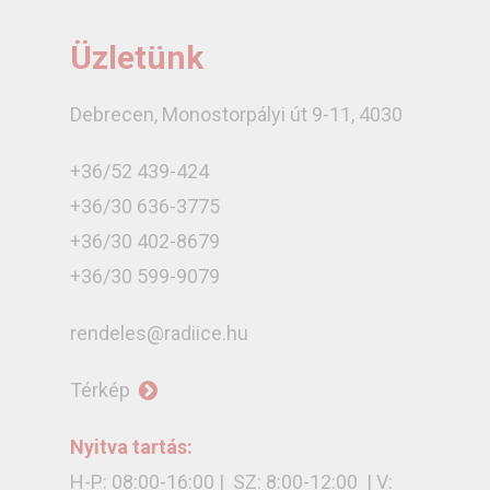
Üzletünk
Debrecen, Monostorpályi út 9-11, 4030
+36/52 439-424
+36/30 636-3775
+36/30 402-8679
+36/30 599-9079
rendeles@radiice.hu
Térkép
Nyitva tartás:
H-P: 08:00-16:00 | SZ: 8:00-12:00 | V: