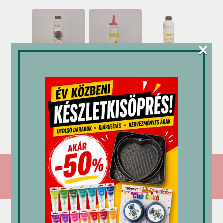
×
Mec3
M-gél
Mec3
öntet
öntet
öntet
csokoládé
narancs
Stracciatella
1 kg
1,2 kg
0,8 kg
5,159
Ft
3,523
Ft
8,113
Ft