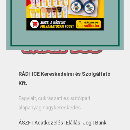
RÁDI-ICE Kereskedelmi és Szolgáltató
Kft.
Fagylalt, cukrászati és sütőipari
alapanyag nagykereskedés
ÁSZF
|
Adatkezelés
|
Elállási Jog
|
Banki