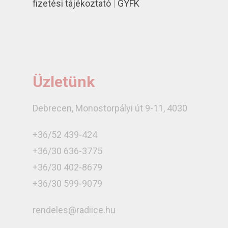
fizetési tájékoztató
|
GYFK
Üzletünk
Debrecen, Monostorpályi út 9-11, 4030
+36/52 439-424
+36/30 636-3775
+36/30 402-8679
+36/30 599-9079
rendeles@radiice.hu