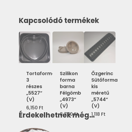
Kapcsolódó termékek
Tortaforma
Szilikon
Őzgerinc
3
forma
Sütőforma
részes
barna
kis
„5527”
Félgömb
méretű
(V)
„4973”
„5744”
(V)
(V)
6,150
Ft
Érdekelhetnek még…
3,770
Ft
1,118
Ft