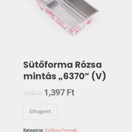
Sütőforma Rózsa
mintás „6370” (V)
Original
Current
1,397
Ft
1,990
Ft
price
price
was:
is:
Elfogyott
1,990 Ft.
1,397 Ft.
Kategória:
Szilikon Formák,