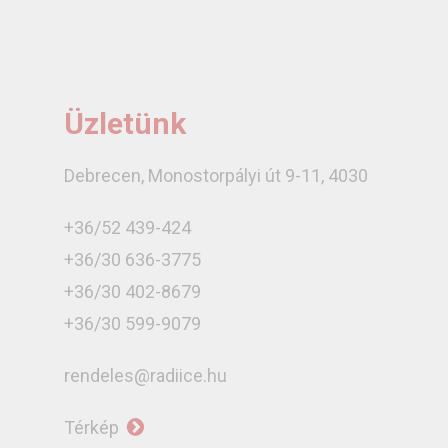
Üzletünk
Debrecen, Monostorpályi út 9-11, 4030
+36/52 439-424
+36/30 636-3775
+36/30 402-8679
+36/30 599-9079
rendeles@radiice.hu
Térkép