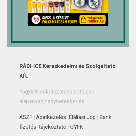
RÁDI-ICE Kereskedelmi és Szolgáltató
Kft.
Fagylalt, cukrászati és sütőipari
alapanyag nagykereskedés
ÁSZF
|
Adatkezelés
|
Elállási Jog
|
Banki
fizetési tájékoztató
|
GYFK